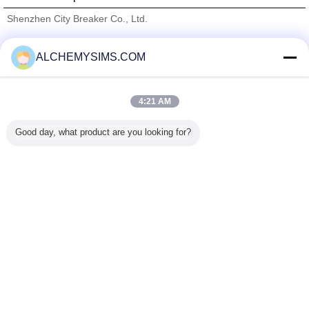
Shenzhen City Breaker Co., Ltd.
Fornecedores Verified
ALCHEMYSIMS.COM
Trust Seal
Verified Suplier
4:21 AM
Casa
Good day, what product are you looking for?
Todos os Produtos
Mapa do Site
Fale Conosco
Pedir um orçamento
Mude a língua