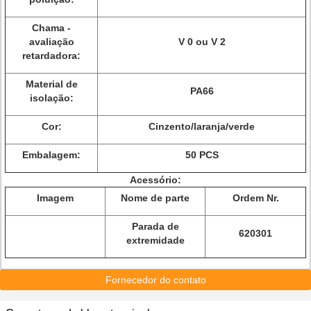
Chama -
avaliação
V 0 ou V 2
retardadora:
Material de
PA66
isolação:
Cor:
Cinzento/laranja/verde
Embalagem:
50 PCS
Acessório:
Imagem
Nome de parte
Ordem Nr.
Parada de
620301
extremidade
Fornecedor do contato