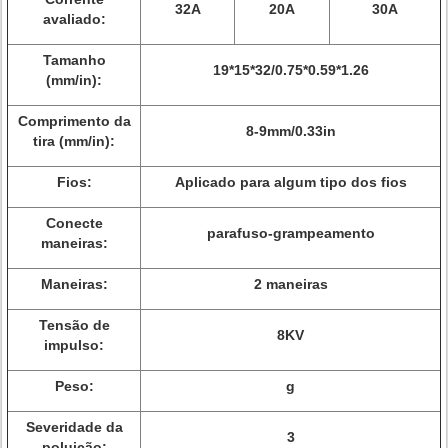
32A
20A
30A
avaliado:
Tamanho
19*15*32/0.75*0.59*1.26
(mm/in):
Comprimento da
8-9mm/0.33in
tira (mm/in):
Fios:
Aplicado para algum tipo dos fios
Conecte
parafuso-grampeamento
maneiras:
Maneiras:
2 maneiras
Tensão de
8KV
impulso:
Peso:
g
Severidade da
3
poluição: