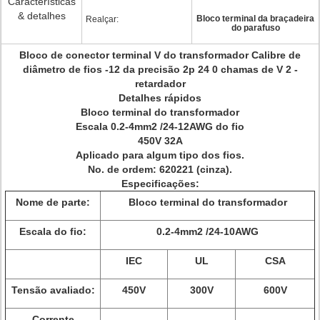
Características
& detalhes
Bloco terminal da braçadeira
Realçar:
do parafuso
Bloco de conector terminal V do transformador Calibre de
diâmetro de fios -12 da precisão 2p 24 0 chamas de V 2 -
retardador
Detalhes rápidos
Bloco terminal do transformador
Escala
0.2-4mm2 /24-12AWG do fio
450V
32A
Aplicado para algum tipo dos fios.
No. de ordem: 620221 (cinza).
Especificações:
Nome de parte:
Bloco terminal do transformador
Escala do fio:
0.2-4mm2 /24-10AWG
IEC
UL
CSA
Tensão avaliado:
450V
300V
600V
Corrente