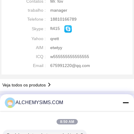
Contatos :
Mr. fov
trabalho :
manager
Telefone :
18810166789
ft415
Skype :
Yahoo :
qrett
AIM :
etwtyy
ICQ :
w555555555555555
Email :
675991220@qq.com
Veja todos os produtos
Perfil da companhia
ALCHEMYSIMS.COM
Shenzhen City Breaker Co., Ltd.
Fornecedores Verified
8:50 AM
Trust Seal
Verified Suplier