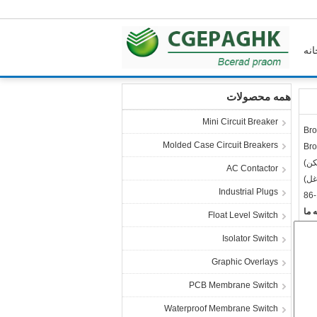
انه
خانه
همه محصولات
Mini Circuit Breaker
Bro
Molded Case Circuit Breakers
Bro
AC Contactor
Industrial Plugs
86
 ما
Float Level Switch
Isolator Switch
Graphic Overlays
PCB Membrane Switch
Waterproof Membrane Switch