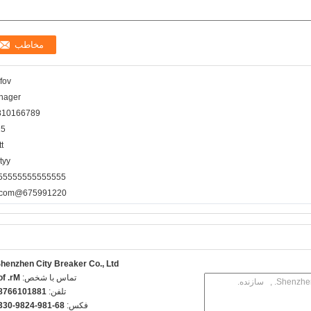
 fov
nager
810166789
15
tt
tyy
55555555555555
675991220@qq.com
henzhen City Breaker Co., Ltd.
تماس با شخص:
r. fov
تلفن:
8810166789
فکس:
6-189-4289-0330