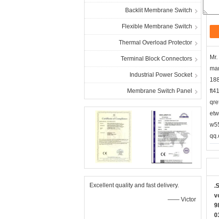
Backlit Membrane Switch
Flexible Membrane Switch
Thermal Overload Protector
Mr.
Terminal Block Connectors
ma
Industrial Power Socket
18
Membrane Switch Panel
ft4
qre
etw
w5
Excellent quality and fast delivery.
S
M
—— Victor
1
8