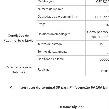
Certificação
CE/ISO
Número do modelo
Quantidade de ordem mínima
1200 part
Preço
ne
Caixa padrão 
Detalhes da embalagem
Condições de
acordo com
Pagamento e Envio
Tempo de entrega
Dentr
Termos de pagamento
L/C,
Habilidade da fonte
5000
Características &
Realçar:
inter
detalhes
Mini interruptor do terminal
3P
para Pin/conexão 6A 10A barr
Detalhe rápido: