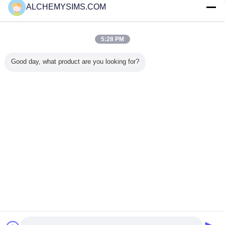
ALCHEMYSIMS.COM
Trust Seal
Verified Suplier
5:28 PM
Casa
Good day, what product are you looking for?
Todos os Produtos
Mapa do Site
Fale Conosco
Pedir um orçamento
Mude a língua
Local completo
Copyright © 2014 - 2026 Shenzhen City Breaker Co., Ltd..
All rights reserved.