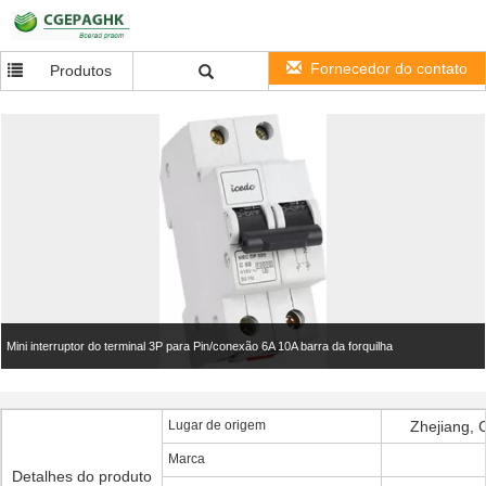
Fornecedor do contato
Produtos
Mini interruptor do terminal 3P para Pin/conexão 6A 10A barra da forquilha
Lugar de origem
Zhejiang, 
Marca
Detalhes do produto