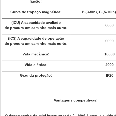
fiação:
Curva de tropeço magnética:
B (3-5In), C (5-10In
(ICU) A capacidade avaliado
6000
de procura um caminho mais curto:
(ICS) A capacidade de operação
6000
de procura um caminho mais curto:
Vida mecânica:
10000
Vida elétrica:
4000
Grau da proteção:
IP20
Vantagens competitivas:
O desempenho do mini interruptor de JL-HVS é bom, e a vida de