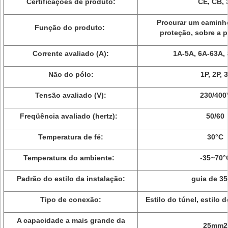
Certificações de produto:
CE, CB, 
Procurar um caminho
Função do produto:
proteção, sobre a p
Corrente avaliado (A):
1A-5A, 6A-63A,
Não do pólo:
1P, 2P, 
Tensão avaliado (V):
230/40
Freqüência avaliado (hertz):
50/60
Temperatura de fé:
30°C
Temperatura do ambiente:
-35~70
Padrão do estilo da instalação:
guia de 
Tipo de conexão:
Estilo do túnel, estilo d
A capacidade a mais grande da
25mm