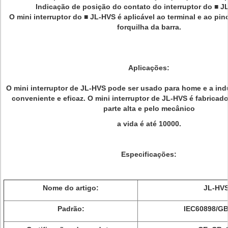
Indicação de posição do contato do interruptor do ■ J
O mini interruptor do ■ JL-HVS é aplicável ao terminal e ao pi
forquilha da barra.
Aplicações:
O mini interruptor de JL-HVS pode ser usado para home e a indú
conveniente e eficaz. O mini interruptor de JL-HVS é fabricado
parte alta e pelo mecânico
a vida é até 10000.
Especificações:
Nome do artigo:
JL-HV
Padrão:
IEC60898/G