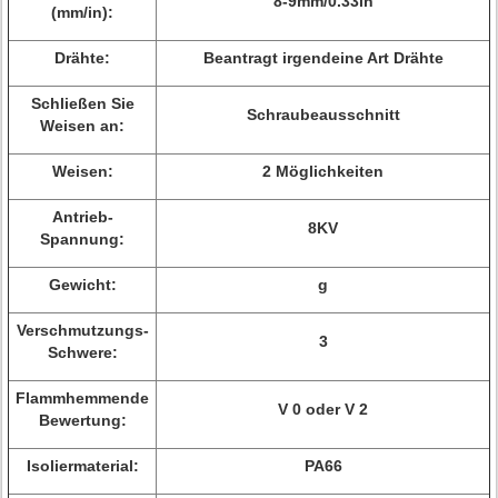
8-9mm/0.33in
(mm/in):
Drähte:
Beantragt irgendeine Art Drähte
Schließen Sie
Schraubeausschnitt
Weisen an:
Weisen:
2 Möglichkeiten
Antrieb-
8KV
Spannung:
Gewicht:
g
Verschmutzungs-
3
Schwere:
Flammhemmende
V 0 oder V 2
Bewertung:
Isoliermaterial:
PA66