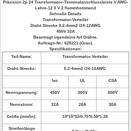
Präzision 2p 24 Transformator-Terminalanschlussleiste V AWG-
Lehre-12 0 V 2 flammhemmend
Schnelle Details
Transformator-Verteiler
Draht-Strecke
0.2-4mm2 /24-12AWG
450V
32A
Beantragt irgendeine Art Drähte.
Auftrags-Nr.: 620221 (Grau).
Spezifikationen:
Teil-Name:
Transformator-Verteiler
Draht-Strecke:
0.2-4mm2 /24-10AWG
Iec
UL
CSA
Nennspannung:
450V
300V
600V
Nennstrom:
32A
20A
30A
Größe (mm/in):
19*15*32/0.75*0.59*1.26
Streifenlänge