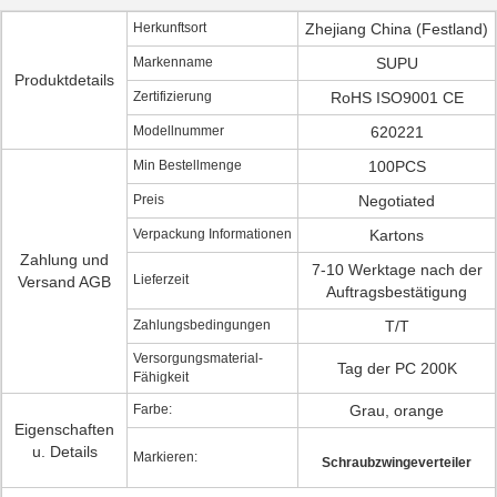
Herkunftsort
Zhejiang China (Festland)
Markenname
SUPU
Produktdetails
Zertifizierung
RoHS ISO9001 CE
Modellnummer
620221
Min Bestellmenge
100PCS
Preis
Negotiated
Verpackung Informationen
Kartons
Zahlung und
7-10 Werktage nach der
Lieferzeit
Versand AGB
Auftragsbestätigung
Zahlungsbedingungen
T/T
Versorgungsmaterial-
Tag der PC 200K
Fähigkeit
Farbe:
Grau, orange
Eigenschaften
u. Details
Markieren:
Schraubzwingeverteiler