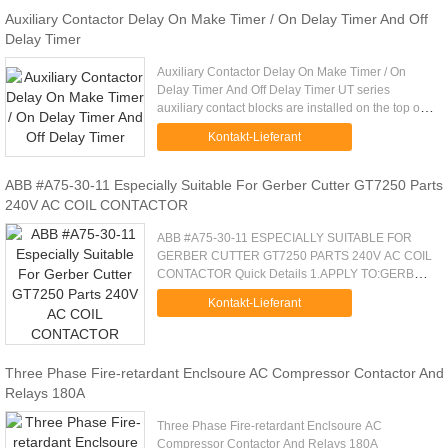
Auxiliary Contactor Delay On Make Timer / On Delay Timer And Off
Delay Timer
Auxiliary Contactor Delay On Make Timer / On
Delay Timer And Off Delay Timer UT series
auxiliary contact blocks are installed on the top of
UKC1 series AC contactor for expanding the
Kontakt-Lieferant
couples of auxiliary ...
ABB #A75-30-11 Especially Suitable For Gerber Cutter GT7250 Parts
240V AC COIL CONTACTOR
ABB #A75-30-11 ESPECIALLY SUITABLE FOR
GERBER CUTTER GT7250 PARTS 240V AC COIL
CONTACTOR Quick Details 1.APPLY TO:GERBER
GT5250/GT7250/S7200, CUTTING,GGT,GERBER
Kontakt-Lieferant
PARTS, CUTTER 2.CONTACTOR,ABB,#A75-30-
11,240VAC ....
Three Phase Fire-retardant Enclsoure AC Compressor Contactor And
Relays 180A
Three Phase Fire-retardant Enclsoure AC
Compressor Contactor And Relays 180A