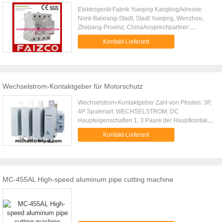
Elektrogerät-Fabrik Yueqing KanglingAdresse:
Nord-Baixiang-Stadt, Stadt Yueqing, Wenzhou,
Zhejiang-Provinz, ChinaAnsprechpartner:
Ms.WendyTelefon: 86-577-62868266-8005/86-
Kontakt-Lieferant
0577-62868005Fax: 86-0577-62868267Mobile:
+86-18106767805E/m:
wendykangling/@/gmail/.c/o/mMSN:
wenjun0069/@/hotmail/. /c/o/mS/k/y/p/e:
wendyzhouvipÜber uns1. Elektrogerät-Fabrik
Wechselstrom-Kontaktgeber für Motorschutz
Yueqing Kangling, die auf den R&D, die Fertigung
und den Verkauf von elektrischen Bewerbern der
Wechselstrom-Kontaktgeber Zahl von Pfosten: 3P,
Niederspannung, wie MCB-, MCCB-, RCCB-,
4P Spulenart: WECHSELSTROM, DC
Wechselstrom-Kontaktgebern und anderen
Haupteigenschaften 1. 3 Paare der Hauptkontakte
verwandten Produkten sich spezialisiert.2.We
2. Geregelt durch Schraube 3. AC-/DCspule 4.
haben zehn Jahre Fertigung und Export-
Kontakt-Lieferant
Breite Spulenspannung 5. Seien mit dem
Erfahrung.3.We haben einen guten Ruf im Iran,
thermischen Überlastrelais direkt angeschlossen
Pakistan, Bengal, Thailand, südamerikanischer
Sie Katalog: als unten pdf-Datei
Markt und so weiter.4.FAIZCO ist unsere
Website: http://www.industrialplugsocket.com/manufac
Hauptmarke. kann Soem- und ODM-Dienstleistung
contactor_relay-27020.html
MC-455AL High-speed aluminum pipe cutting machine
auch erbringen.5. Erhalten Sie bereits das
Zertifikat von ISO9001, CER, SGS.wir tun
Miniaturleistungsschalter/mcb/CB: LS MCB,
Fahrwerk MCB, MCB BKN, Fahrwerk BKM, BKM
MCB, LS BKM, Legrand MCB DX, Legrand MCB