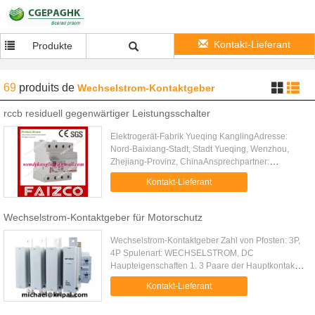
Kontakt-Lieferant
Produkte
69
produits
de
Wechselstrom-Kontaktgeber
rccb residuell gegenwärtiger Leistungsschalter
Elektrogerät-Fabrik Yueqing KanglingAdresse:
Nord-Baixiang-Stadt, Stadt Yueqing, Wenzhou,
Zhejiang-Provinz, ChinaAnsprechpartner:
Ms.WendyTelefon: 86-577-62868266-8005/86-
Kontakt-Lieferant
0577-62868005Fax: 86-0577-62868267Mobil...
Wechselstrom-Kontaktgeber für Motorschutz
Wechselstrom-Kontaktgeber Zahl von Pfosten: 3P,
4P Spulenart: WECHSELSTROM, DC
Haupteigenschaften 1. 3 Paare der Hauptkontakte
2. Geregelt durch Schraube 3. AC-/DCspule 4.
Kontakt-Lieferant
Breite Spulenspannung 5. Seien mit dem ...