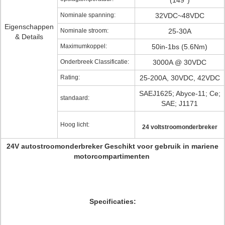
(149°)
Nominale spanning:
32VDC~48VDC
Eigenschappen
Nominale stroom:
25-30A
& Details
Maximumkoppel:
50in-1bs (5.6Nm)
Onderbreek Classificatie:
3000A @ 30VDC
Rating:
25-200A, 30VDC, 42VDC
SAEJ1625; Abyce-11; Ce;
standaard:
SAE; J1171
Hoog licht:
24 voltstroomonderbreker
24V autostroomonderbreker Geschikt voor gebruik in mariene
motorcompartimenten
Specificaties: