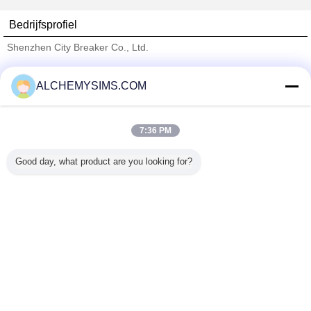
Bedrijfsprofiel
Shenzhen City Breaker Co., Ltd.
Verified Leveranciers
ALCHEMYSIMS.COM
Trust Seal
Verified Suplier
7:36 PM
Thuis
Good day, what product are you looking for?
Alle producten
Ongeveer ons
Contacteer ons
Vraag een offerte aan
Veranderingstaal