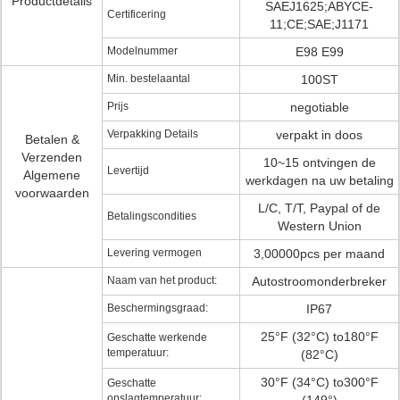
Productdetails
SAEJ1625;ABYCE-
Certificering
11;CE;SAE;J1171
Modelnummer
E98 E99
Min. bestelaantal
100ST
Prijs
negotiable
Verpakking Details
verpakt in doos
Betalen &
Verzenden
10~15 ontvingen de
Levertijd
Algemene
werkdagen na uw betaling
voorwaarden
L/C, T/T, Paypal of de
Betalingscondities
Western Union
Levering vermogen
3,00000pcs per maand
Naam van het product:
Autostroomonderbreker
Beschermingsgraad:
IP67
25°F (32°C) to180°F
Geschatte werkende
temperatuur:
(82°C)
30°F (34°C) to300°F
Geschatte
opslagtemperatuur: