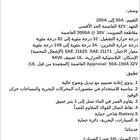
وصف:
التقييم: 50A إلى 200A
الجهد: 42V العاصمة الحد الأقصى
مقاطعة التصويت: 3000A @ 30V العاصمة
درجة حرارة التشغيل: 32 درجة مئوية إلى 82 درجة مئوية
درجة حرارة التخزين: -34 درجة مئوية إلى 149 درجة مئوية
معيار الاختبار: SAE J1625. SAE J1171 (الإشعال المحمية)
الإسكان: البلاستيكية الحرارية، UL تصنيف 94V0
Apprvoal: 50A-150A 32V العاصمة (المعتمدة من قبل UL)
تطبيق:
1. يدوي إعادة تصميم مع تبديل وضوح عالية
2. مناسبة للاستخدام في مقصورات المحركات البحرية والمساحات خزان
الوقود
3. يقاوم الغمر في الماء تصل إلى 1 متر عميق
4. نقاط اتصال الفولاذ المقاوم للصدأ
5.Battery شاحن حماية
6. السيارات، البحرية، دائرة حماية
خدماتنا:
(1) الضمان
(24 شهرا الضمان)