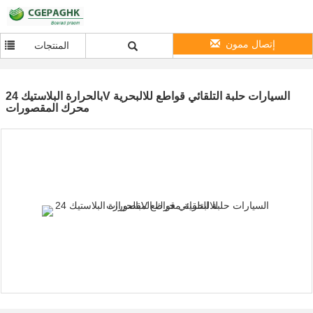
إتصال ممون
المنتجات
بالحرارة البلاستيك 24V السيارات حلبة التلقائي قواطع للالبحرية
محرك المقصورات