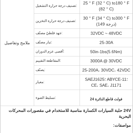
25 ° F (32 ° C) to180 ° F
تصنيف درجة حرارة التشغيل:
(82 ° C)
30 ° F (34 ° C) to300 ° F
تصنيف درجة حرارة التخزين:
(149 درجة)
32VDC ~ 48VDC
جهد فلطيّ مصنّف:
25-30A
تيار مصنّف:
ملامح وتفاصيل
50in-1bs(5.6Nm)
أقصى عزم الدوران:
3000A @ 30VDC
المقاطعة التقييم:
25-200A، 30VDC، 42VDC
يصنّف:
SAEJ1625؛ ABYCE-11؛
معيار:
CE، SAE، J1171
تسليط الضوء:
24 فولت قاطع الدائرة
24V حلبة السيارات الكسارة مناسبة للاستخدام في مقصورات المحركات
البحرية
مواصفات: