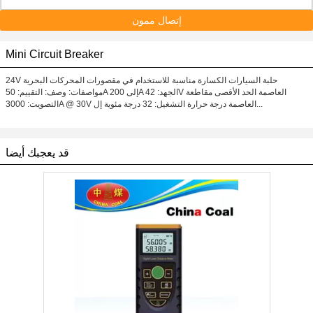
إتصال ممون
Mini Circuit Breaker
24V حلبة السيارات الكسارة مناسبة للاستخدام في مقصورات المحركات البحرية
مواصفات: وصف: التقييم: 50A إلى 200A الجهد: 42V العاصمة الحد الأقصى مقاطعة
التصويت: 3000A @ 30V العاصمة درجة حرارة التشغيل: 32 درجة مئوية إل...
قد يعجبك أيضا