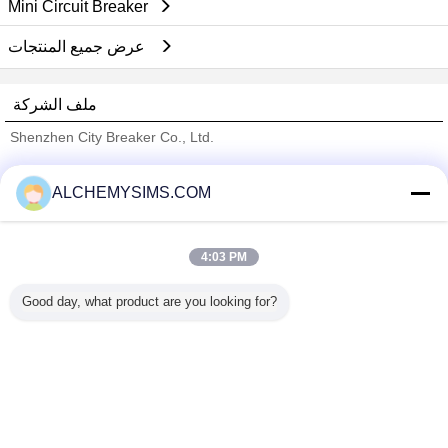
Mini Circuit Breaker
عرض جميع المنتجات
ملف الشركة
Shenzhen City Breaker Co., Ltd.
ﺎﻠﺘﺤﻘﻗ ﺎﻠﻣﻭﺭﺩﻮﻧ
ALCHEMYSIMS.COM
Trust Seal
Verified Suplier
4:03 PM
منزل
Good day, what product are you looking for?
جميع المنتجات
حول نا
اتصل بنا
طلب اقتباس