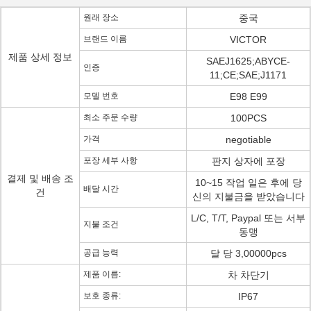
원래 장소
중국
브랜드 이름
VICTOR
제품 상세 정보
SAEJ1625;ABYCE-
인증
11;CE;SAE;J1171
모델 번호
E98 E99
최소 주문 수량
100PCS
가격
negotiable
포장 세부 사항
판지 상자에 포장
결제 및 배송 조
10~15 작업 일은 후에 당
배달 시간
건
신의 지불금을 받았습니다
L/C, T/T, Paypal 또는 서부
지불 조건
동맹
공급 능력
달 당 3,00000pcs
제품 이름:
차 차단기
보호 종류:
IP67