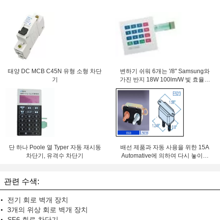
태양 DC MCB C45N 유형 소형 차단
변하기 쉬워 6개는 '/8" Samsung와
기
가진 반지 18W 100lm/W 빛 효율성
LED Downlight 84Ra를 잘게 썹니
다
단 하나 Poole 열 Typer 자동 재시동
배선 제품과 자동 사용을 위한 15A
차단기, 유격수 차단기
Automative에 의하여 다시 놓이는
재시동할 수 있는 차단기
관련 수색:
전기 회로 벽개 장치
3개의 위상 회로 벽개 장치
SF6 회로 차단기