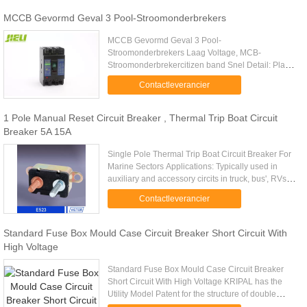
MCCB Gevormd Geval 3 Pool-Stroomonderbrekers
MCCB Gevormd Geval 3 Pool-
Stroomonderbrekers Laag Voltage, MCB-
Stroomonderbrekercitizen band Snel Detail: Plaats
van Oorsprong: Zhejiang China (Vasteland)
Contactleverancier
Merknaam: JIELI Modelaantal: JM11 Type:
Gevormde ...
1 Pole Manual Reset Circuit Breaker , Thermal Trip Boat Circuit
Breaker 5A 15A
Single Pole Thermal Trip Boat Circuit Breaker For
Marine Sectors Applications: Typically used in
auxiliary and accessory circits in truck, bus', RVs
and marine systems. Others include battery
Contactleverancier
chargers and DC .....
Standard Fuse Box Mould Case Circuit Breaker Short Circuit With
High Voltage
Standard Fuse Box Mould Case Circuit Breaker
Short Circuit With High Voltage KRIPAL has the
Utility Model Patent for the structure of double
making & double breaking! The UKM32 series