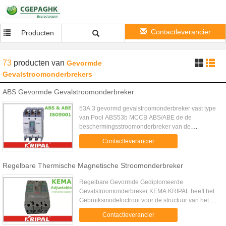
Contactleverancier
Producten
73
producten
van
Gevormde
Gevalstroomonderbrekers
ABS Gevormde Gevalstroomonderbreker
53A 3 gevormd gevalstroomonderbreker vast type
van Pool ABS53b MCCB ABS/ABE de de
beschermingsstroomonderbreker van de
reeksmotor is geschikt voor industriële of
Contactleverancier
commerciële macht en de verlichting met AC50...
Regelbare Thermische Magnetische Stroomonderbreker
Regelbare Gevormde Gediplomeerde
Gevalstroomonderbreker KEMA KRIPAL heeft het
Gebruiksmodeloctrooi voor de structuur van het
dubbele maken & het dubbele breken! De UKM32-
Contactleverancier
reeksen MCCB worden gebruikt voor het ...