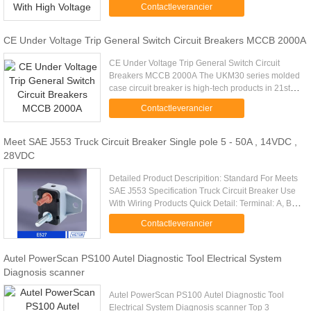
Contactleverancier
MCCB Thermal magnetic ...
CE Under Voltage Trip General Switch Circuit Breakers MCCB 2000A
CE Under Voltage Trip General Switch Circuit
Breakers MCCB 2000A The UKM30 series molded
case circuit breaker is high-tech products in 21st
century with advanced design, high performance,
Contactleverancier
pleasant apprearance ....
Meet SAE J553 Truck Circuit Breaker Single pole 5 - 50A , 14VDC ,
28VDC
Detailed Product Descripition: Standard For Meets
SAE J553 Specification Truck Circuit Breaker Use
With Wiring Products Quick Detail: Terminal: A, B,
C, D, E, H, J, K, L Stud:10-32'(max.5A) Quick
Contactleverancier
Connector: 0.....
Autel PowerScan PS100 Autel Diagnostic Tool Electrical System
Diagnosis scanner
Autel PowerScan PS100 Autel Diagnostic Tool
Electrical System Diagnosis scanner Top 3