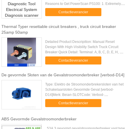
Reasons to Get PowerScan PS100: 1. Extremely
easy to use and highly reliable 2. Built-in Flashlight
Contactleverancier
enables you to work in ....
Thermal Typer resettable circuit breakers , truck circuit breaker
25amp 50amp
Detailed Product Descripition: Manual Reset
Design With High-Visibility Switch Truck Circuit
Breaker Quick Detail: Terminal: A, B, C, D, E, H, J,
K, L Stud:10-32'(max.5A) Quick Connector:
Contactleverancier
0.25'(max.30A) 100% .....
De gevormde Sloten van de Gevalstroomonderbreker [verbod-D14]
Type: Elektro de Stroomonderbrekersloten van het
Schakelaarsloten Gevormde Geval [verbod-
D14]Merk: Beian-SLOTCode: Verbod-
D14Materiaal: TechniekplastiekEenheid:
Contactleverancier
StukGrootte: 51mm*25mm*23mmWerkingsgebied:
Kan de ...
ABS Gevormde Gevalstroomonderbreker
53A 3 gevormd gevalstroomonderbreker vast type