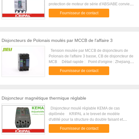
protection de moteur de série d'ABS/ABE convient
à la puissance et à l'éclairage industriels ou
Fournisseur de contact
commerciaux avec AC50/60Hz, travail évalué Le
disjoncteur de protection de seriesmotor
d'ABS/ABE convient à la puissance et à l'éclairage
industriels ou commerciaux avec AC50/60Hz, la
tension locale évaluée jusqu'à AC600V/DC250V,
Disjoncteurs de Polonais moulés par MCCB de l'affaire 3
courant évalué jusqu'à 630A. Son un genre de
briseur économique avec les caractères de la
Tension moulée par MCCB de disjoncteurs de
fonction stable et fiable, du bel aspect, de la petite
Polonais de l'affaire 3 basse, CB de disjoncteur de
taille et de la longue durée. Il peut être employé
MCB Détail rapide : Point d'origine : Zhejiang
pour la conversion de la ligne et du moteur
Chine (continent) Marque : JIELI Numéro de type :
Fournisseur de contact
démarrant peu fréquent. Il peut également être
JM11 Type : Disjoncteur moulé de cas Nombre de
joint pour monter les accessoires qui ont la
Polonais : 3 Fréquence évaluée : 50/60HZ La vie
fonction de protection pour éviter la perte-tension,
mécanique : 8500 fois Dépôt : dépôt de 30%
sous la tension. Le produit peut installer la ligne de
Certificat : CE, BV Période de garantie : 5 ans OEM
connexion avec le conseil avant et panneau
: Disponible Qualité : Stable et fiable Description
Disjoncteur magnétique thermique réglable
arrière, il peut également équiper l'appareil de
: Le disjoncteur de cas moulé par MCCB de la
main-fonctionnement ou l'appareil de moteur-
série JM11 convient à la puissance industrielle ou
Disjoncteur moulé réglable KEMA de cas
fonctionnement pour commander dans une
commerciale et s'allumant avec AC50/60Hz,
diplômée KRIPAL a le brevet de modèle
distance à distance. Caractéristiques : Type
tension locale évaluée jusqu'à AC600V/DC250V,
d'utilité pour la structure du double faisant et
2pole AB-52E AB-52S AB-62E AB-62S AB-
courant évalué jusqu'à 630A. Le disjoncteur du cas
double se cassant ! UKM32 les
102E AB-102S Ab 203E Ab 203S Ab 403E Ab
Fournisseur de contact
JM11 moulé par série est un genre de briseur
séries MCCB sont employées pour la
403S 3pole AB-53E AB-53S AB-63E AB-63S
économique avec les caractères de fonction stable
fabrication, la rupture, et la protection des
AB-103E AB-103S Vue taille (AF) 50 60 100 225