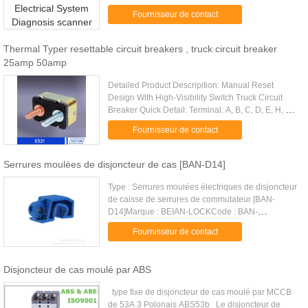
easy to use and highly reliable 2. Built-in Flashlight
Fournisseur de contact
enables you to work in ....
Thermal Typer resettable circuit breakers , truck circuit breaker
25amp 50amp
Detailed Product Descripition: Manual Reset
Design With High-Visibility Switch Truck Circuit
Breaker Quick Detail: Terminal: A, B, C, D, E, H, J,
K, L Stud:10-32'(max.5A) Quick Connector:
Fournisseur de contact
0.25'(max.30A) 100% .....
Serrures moulées de disjoncteur de cas [BAN-D14]
Type : Serrures moulées électriques de disjoncteur
de caisse de serrures de commutateur [BAN-
D14]Marque : BEIAN-LOCKCode : BAN-
D14Matériel : Plastique d'ingénierieUnité :
Fournisseur de contact
MorceauTaille : 51mm*25mm*23mmPortée : ...
Disjoncteur de cas moulé par ABS
type fixe de disjoncteur de cas moulé par MCCB
de 53A 3 Polonais ABS53b Le disjoncteur de