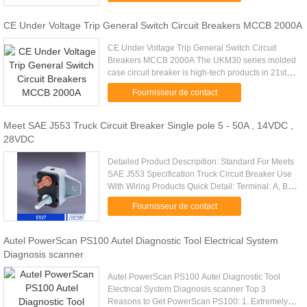
CE Under Voltage Trip General Switch Circuit Breakers MCCB 2000A
CE Under Voltage Trip General Switch Circuit
Breakers MCCB 2000A The UKM30 series molded
case circuit breaker is high-tech products in 21st
century with advanced design, high performance,
Fournisseur de contact
pleasant apprearance ....
Meet SAE J553 Truck Circuit Breaker Single pole 5 - 50A , 14VDC ,
28VDC
Detailed Product Descripition: Standard For Meets
SAE J553 Specification Truck Circuit Breaker Use
With Wiring Products Quick Detail: Terminal: A, B,
C, D, E, H, J, K, L Stud:10-32'(max.5A) Quick
Fournisseur de contact
Connector: 0.....
Autel PowerScan PS100 Autel Diagnostic Tool Electrical System
Diagnosis scanner
Autel PowerScan PS100 Autel Diagnostic Tool
Electrical System Diagnosis scanner Top 3
Reasons to Get PowerScan PS100: 1. Extremely