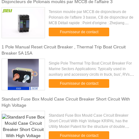
Disjoncteurs de Polonais moulés par MCCB de l'affaire 3
Tension moulée par MCCB de disjoncteurs de
Polonais de l'affaire 3 basse, CB de disjoncteur de
MCB Détail rapide : Point d'origine : Zhejiang
Chine (continent) Marque : JIELI Numéro de type :
Fournisseur de contact
JM11 Type : ...
1 Pole Manual Reset Circuit Breaker , Thermal Trip Boat Circuit
Breaker 5A 15A
Single Pole Thermal Trip Boat Circuit Breaker For
Marine Sectors Applications: Typically used in
auxiliary and accessory circits in truck, bus', RVs
and marine systems. Others include battery
Fournisseur de contact
chargers and DC .....
Standard Fuse Box Mould Case Circuit Breaker Short Circuit With
High Voltage
Standard Fuse Box Mould Case Circuit Breaker
Short Circuit With High Voltage KRIPAL has the
Utility Model Patent for the structure of double
making & double breaking! The UKM32 series
Fournisseur de contact
MCCB Thermal magnetic ...