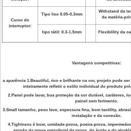
Withstand da t
Tipo liso 0.05-0.3mm
da matéria-pri
Curso do
interruptor:
tipo tátil: 0.3-1.5mm
Flexiblility da c
Vantagens competitivas:
a aparência 1.Beautiful, rico e brilhante na cor, projeto pode se
inteiramente refletir o estilo individual do produto pr
2.Panel pode lavar, boa proteção da cor durável, caráteres, l
painel sem ferimento.
3.Small tamanho, peso leve, espessura fina, bom tactility, abras
instalação e da conexão.
4.Tightness é bom, umidade-prova, poeira-prova, impermeável,
erosão da prova prejudicial da prova, do ácido e do alcal