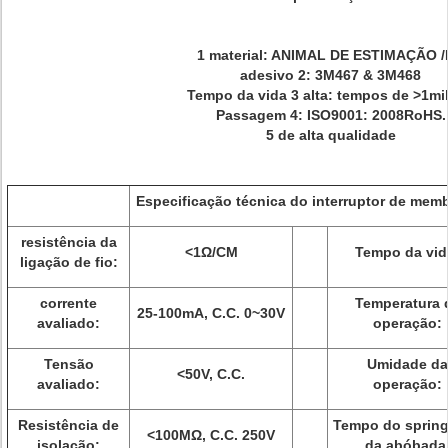
1 material: ANIMAL DE ESTIMAÇÃO 
adesivo 2: 3M467 & 3M468
Tempo da vida 3 alta: tempos de >1mil
Passagem 4: ISO9001: 2008RoHS.
5 de alta qualidade
Especificação técnica do interruptor de mem
resistência da
<1Ω/CM
Tempo da vid
ligação de fio:
corrente
Temperatura 
25-100mA, C.C. 0~30V
avaliado:
operação:
Tensão
Umidade da
<50V, C.C.
avaliado:
operação:
Resistência de
Tempo do sprin
<100MΩ, C.C. 250V
isolação:
da abóbada