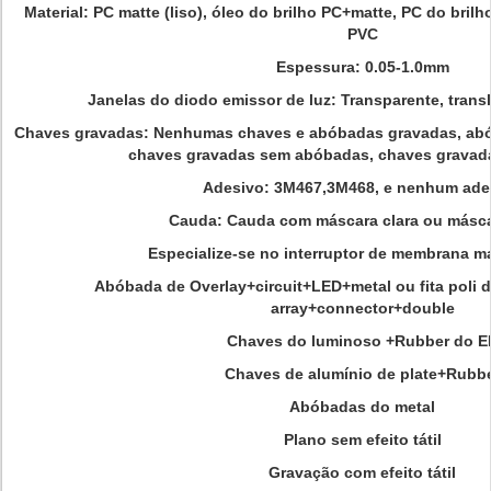
Material: PC matte (liso), óleo do brilho PC+matte, PC do br
PVC
Espessura: 0.05-1.0mm
Janelas do diodo emissor de luz: Transparente, transl
Chaves gravadas: Nenhumas chaves e abóbadas gravadas, ab
chaves gravadas sem abóbadas, chaves gravad
Adesivo: 3M467,3M468, e nenhum ade
Cauda: Cauda com máscara clara ou másca
Especialize-se no interruptor de membrana m
Abóbada de Overlay+circuit+LED+metal ou fita poli 
array+connector+double
Chaves do luminoso +Rubber do E
Chaves de alumínio de plate+Rubb
Abóbadas do metal
Plano sem efeito tátil
Gravação com efeito tátil