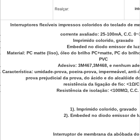
in
Realçar:
Interruptores flexíveis impressos coloridos do teclado de 
corrente avaliado: 25-100mA, C.C. 0~
Imprimido colorido, gravado
Embeded no diodo emissor de luz
Material: PC matte (liso), óleo do brilho PC+matte, PC do br
PVC
Adesivo: 3M467,3M468, e nenhum ade
Característica: umidade-prova, poeira-prova, impermeável, anti-ó
prova prejudicial da prova, do ácido e do alcalóide d
resistência da ligação de fio: <1Ω/
Resistência de isolação: <100MΩ, C.C.
1). Imprimido colorido, gravado
2). Embeded no diodo emissor de l
Interruptor de membrana da abóbada do 