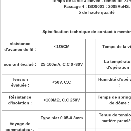
Temps de la vie 3 élevée : temps de >1m
Passage 4 : ISO9001 : 2008RoHS.
5 de haute qualité
Spécification technique de contact à memb
résistance
<1Ω/CM
Temps de la vi
d'avance de fil :
La températu
courant évalué :
25-100mA, C.C 0~30V
d'opération 
Tension
Humidité d'opér
<50V, C.C
évaluée :
:
Résistance
Temps de sprin
<100MΩ, C.C 250V
d'isolation :
de dôme :
Tenue de tensi
Type plat 0.05-0.3mm
matière premiè
Voyage de
commutateur :