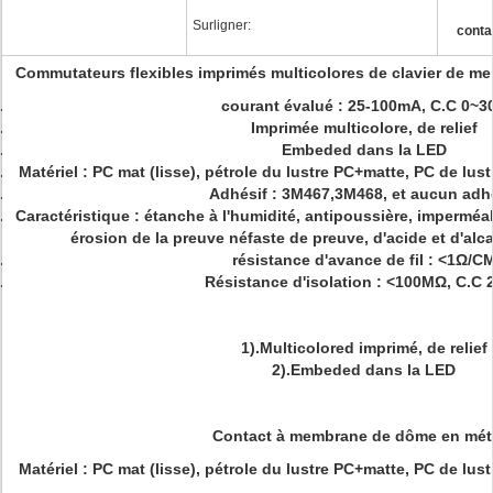
Surligner:
conta
Commutateurs flexibles imprimés multicolores de clavier de m
courant évalué : 25-100mA, C.C 0~3
Imprimée multicolore, de relief
Embeded dans la LED
Matériel : PC mat (lisse), pétrole du lustre PC+matte, PC de lu
Adhésif : 3M467,3M468, et aucun adh
Caractéristique : étanche à l'humidité, antipoussière, imperméabl
érosion de la preuve néfaste de preuve, d'acide et d'alc
résistance d'avance de fil : <1Ω/C
Résistance d'isolation : <100MΩ, C.C 
1).Multicolored imprimé, de relief
2).Embeded dans la LED
Contact à membrane de dôme en méta
Matériel : PC mat (lisse), pétrole du lustre PC+matte, PC de lu