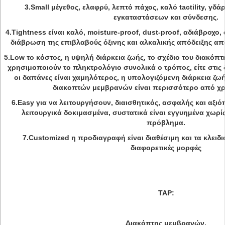
3.Small μέγεθος, ελαφρύ, λεπτό πάχος, καλό tactility, γδά
εγκαταστάσεων και σύνδεσης.
4.Tightness είναι καλό, moisture-proof, dust-proof, αδιάβροχο, 
διάβρωση της επιβλαβούς όξινης και αλκαλικής απόδειξης απ
5.Low το κόστος, η υψηλή διάρκεια ζωής, το σχέδιο του διακόπ
χρησιμοποιούν το πληκτρολόγιο συνολικά ο τρόπος, είτε στις 
οι δαπάνες είναι χαμηλότερος, η υπολογιζόμενη διάρκεια ζ
διακοπτών μεμβρανών είναι περισσότερο από χρό
6.Easy για να λειτουργήσουν, διαισθητικός, ασφαλής και αξι
λειτουργικά δοκιμασμένα, συστατικά είναι εγγυημένα χωρ
πρόβλημα.
7.Customized η προδιαγραφή είναι διαθέσιμη και τα κλειδ
διαφορετικές μορφές
TAP:
Διακόπτης μεμβρανών,