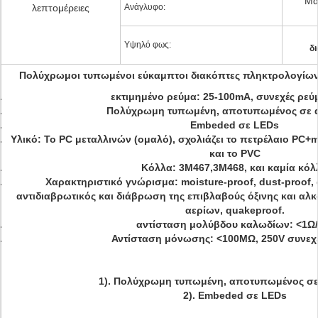
Μα
λεπτομέρειες
Ανάγλυφο:
Υψηλό φως:
δ
Πολύχρωμοι τυπωμένοι εύκαμπτοι διακόπτες πληκτρολογίων
εκτιμημένο ρεύμα: 25-100mA, συνεχές ρεύ
Πολύχρωμη τυπωμένη, αποτυπωμένος σε 
Embeded σε LEDs
Υλικό: Το PC μεταλλινών (ομαλό), σχολιάζει το πετρέλαιο PC+ma
και το PVC
Κόλλα: 3M467,3M468, και καμία κόλ
Χαρακτηριστικό γνώρισμα: moisture-proof, dust-proof, α
αντιδιαβρωτικός και διάβρωση της επιβλαβούς όξινης και αλκ
αερίων, quakeproof.
αντίσταση μολύβδου καλωδίων: <1Ω
Αντίσταση μόνωσης: <100MΩ, 250V συνεχ
1). Πολύχρωμη τυπωμένη, αποτυπωμένος σ
2). Embeded σε LEDs