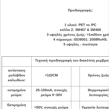
Προδιαγραφές:
1 υλικό: PET το /PC
κόλλα 2: 3M467 & 3M468
3 υψηλός χρόνος ζωής: >1million χρό
4 πέρασμα: ISO9001: 2008RoHS.
5 υψηλός - ποιότητα
Τεχνική προδιαγραφή του διακόπτη μεμβρ
αντίσταση
μολύβδου
<1Ω/CM
Χρόνος ζωής
καλωδίων:
εκτιμημένο
25-100mA, συνεχές
Θερμοκρασί
ρεύμα:
ρεύμα 0~30V
λειτουργίας
Εκτιμημένη
<50V, συνεχές ρεύμα
Υγρασία λειτουρ