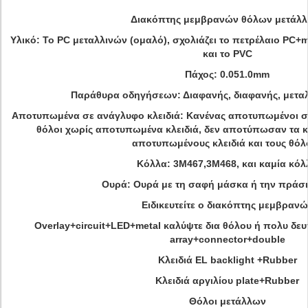
Διακόπτης μεμβρανών θόλων μετάλλ
Υλικό: Το PC μεταλλινών (ομαλό), σχολιάζει το πετρέλαιο PC+ma
και το PVC
Πάχος: 0.051.0mm
Παράθυρα οδηγήσεων: Διαφανής, διαφανής, μεταλ
Αποτυπωμένα σε ανάγλυφο κλειδιά: Κανένας αποτυπωμένοι σε 
θόλοι χωρίς αποτυπωμένα κλειδιά, δεν αποτύπωσαν τα κλ
αποτυπωμένους κλειδιά και τους θόλ
Κόλλα: 3M467,3M468, και καμία κόλ
Ουρά: Ουρά με τη σαφή μάσκα ή την πράσ
Ειδικευτείτε ο διακόπτης μεμβραν
Overlay+circuit+LED+metal καλύψτε δια θόλου ή πολυ δε
array+connector+double
Κλειδιά EL backlight +Rubber
Κλειδιά αργιλίου plate+Rubber
Θόλοι μετάλλων