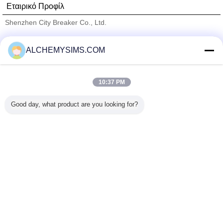
Εταιρικό Προφίλ
Shenzhen City Breaker Co., Ltd.
Verified προμηθευτές
ALCHEMYSIMS.COM
Trust Seal
Verified Suplier
10:37 PM
Σπίτι
Good day, what product are you looking for?
Όλα τα Προϊόντα
Περίπου εμείς
επαφή
Αίτηση κράτησης
Γλώσσα αλλαγής