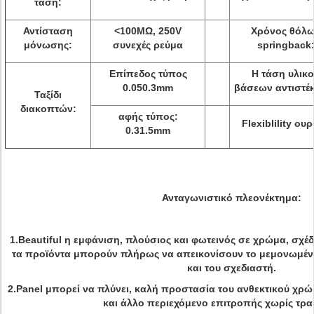
τάση:
Αντίσταση
<100MΩ, 250V
Χρόνος θόλ
μόνωσης:
συνεχές ρεύμα
springback
Επίπεδος τύπος
Η τάση υλικ
0.050.3mm
βάσεων αντιστέκ
Ταξίδι
διακοπτών:
αφής τύπος:
Flexiblility ου
0.31.5mm
Ανταγωνιστικό πλεονέκτημα:
1.Beautiful η εμφάνιση, πλούσιος και φωτεινός σε χρώμα, σχέδ
τα προϊόντα μπορούν πλήρως να απεικονίσουν το μεμονωμένο 
και του σχεδιαστή.
2.Panel μπορεί να πλύνει, καλή προστασία του ανθεκτικού χρ
και άλλο περιεχόμενο επιτροπής χωρίς τρα