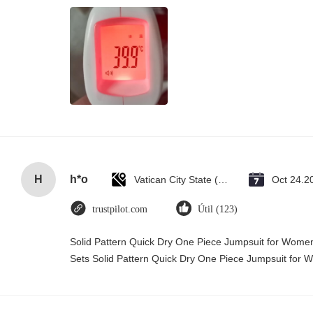
H
h*o
Vatican City State (Holy See)
Oct 24.2
trustpilot.com
Útil (123)
Solid Pattern Quick Dry One Piece Jumpsuit for Wo
Sets Solid Pattern Quick Dry One Piece Jumpsuit fo