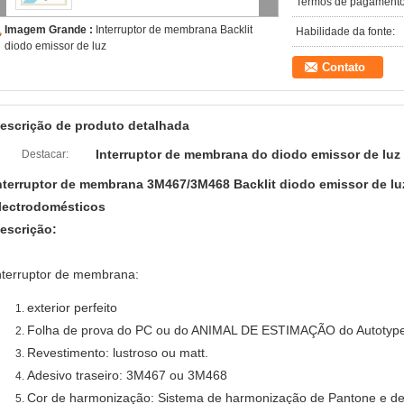
Termos de pagamento
Imagem Grande :
Interruptor de membrana Backlit
Habilidade da fonte:
diodo emissor de luz
Contato
escrição de produto detalhada
Interruptor de membrana do diodo emissor de luz
Destacar:
nterruptor de membrana 3M467/3M468 Backlit diodo emissor de lu
lectrodomésticos
escrição:
nterruptor de membrana:
exterior perfeito
Folha de prova do PC ou do ANIMAL DE ESTIMAÇÃO do Autotyp
Revestimento: lustroso ou matt.
Adesivo traseiro: 3M467 ou 3M468
Cor de harmonização: Sistema de harmonização de Pantone e de