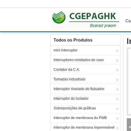
Ca
Casa
Produtos
Interruptor de membrana ret
I
Todos os Produtos
mini interruptor
Interruptores moldados do caso
Contator da C.A.
Tomadas industriais
Interruptor nivelado do flutuador
interruptor do isolador
Sobreposições de gráficas
Interruptor de membrana do PWB
interruptor de membrana impermeável