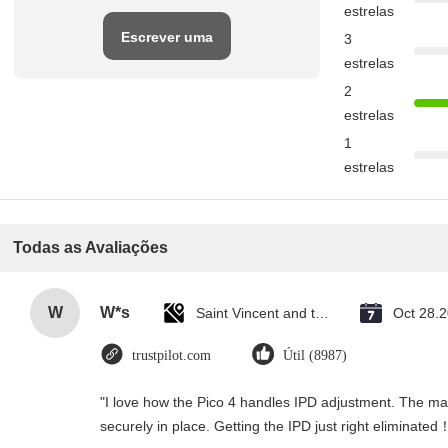
estrelas
Escrever uma
3
estrelas
avaliação
2
estrelas
1
estrelas
Todas as Avaliações
W
W*s
Saint Vincent and the Grenadines
Oct 28.
trustpilot.com
Útil (8987)
"I love how the Pico 4 handles IPD adjustment. The manu
securely in place. Getting the IPD just right eliminated