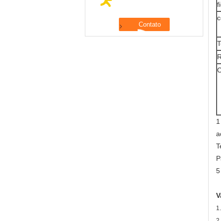
f
c
T
R
C
1
a
T
P
5
V
1
2