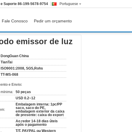
 e Suporte
86-199-5678-9754
Portuguese
Fale Conosco
Pedir um orçamento
iodo emissor de luz
DongGuan China
TianTai
ISO9001:2008, SGS,Rohs
TT-MS-068
nto e Envio:
 mínima:
50 peças
USD 0.2~12
Embalagem interna: 1pc/PP
saco, saco do PE,
em:
embalagem exterior da caixa
de presente: caixa do export
Ao redor 14-18 dias úteis
após o pagamento
T/T, PAYPAL ou Western