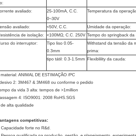
io:
orrente avaliado:
25-100mA, C.C.
Temperatura da operaçã
0~30V
ensão avaliado:
<50V, C.C.
Umidade da operação:
esistência de isolação:
<100MΩ, C.C. 250V
Tempo do springback da
urso do interruptor:
Tipo liso 0.05-
Withstand da tensão da m
0.3mm
prima:
tipo tátil: 0.3-1.5mm
Flexiblility da cauda:
 material: ANIMAL DE ESTIMAÇÃO /PC
desivo 2: 3M467 & 3M468 ou conforme o pedido
empo da vida 3 alta: tempos de >1million
assagem 4: ISO9001: 2008 RoHS.SGS
 de alta qualidade
antagens competitivas:
Capacidade forte no R&d.
.
Pessoa qualificada na produção, gestão, e planejamento, experimenta
.