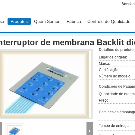
Vendas
sa
Produtos
Quem Somos
Fábrica
Controle de Qualidade
roiluminado
Interruptor de membrana Backlit diodo emissor de luz
nterruptor de membrana Backlit d
Detalhes do produto:
Lugar de origem:
Marca:
Certificação:
Número do modelo:
Condições de Pagame
Quantidade de ordem
Preço:
Detalhes da embalag
Tempo de entrega: