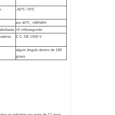
o:
-40℃~70℃
em 40℃, <98%RH
 abóbada:
<5 milissegundo
atéria-
C.C. DE 1500 V
algum ângulo dentro de 180
graus
dos na indústria por mais de 17 anos.