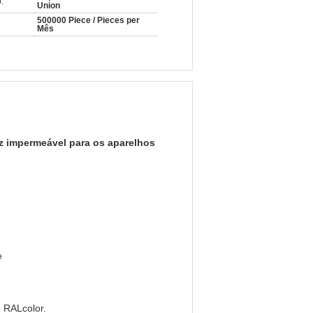
:
Union
500000 Piece / Pieces per
Mês
z impermeável para os aparelhos
e
 RALcolor.