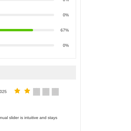
0%
67%
0%
2025
al slider is intuitive and stays
！