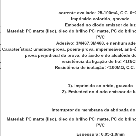
corrente avaliado: 25-100mA, C.C. 0~
Imprimido colorido, gravado
Embeded no diodo emissor de luz
Material: PC matte (liso), óleo do brilho PC+matte, PC do br
PVC
Adesivo: 3M467,3M468, e nenhum ade
Característica: umidade-prova, poeira-prova, impermeável, anti-ó
prova prejudicial da prova, do ácido e do alcalóide d
resistência da ligação de fio: <1Ω/
Resistência de isolação: <100MΩ, C.C.
1). Imprimido colorido, gravado
2). Embeded no diodo emissor de l
Interruptor de membrana da abóbada do 
Material: PC matte (liso), óleo do brilho PC+matte, PC do br
PVC
Espessura: 0.05-1.0mm