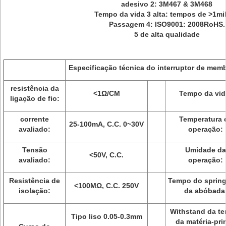
adesivo 2: 3M467 & 3M468
Tempo da vida 3 alta: tempos de >1mil
Passagem 4: ISO9001: 2008RoHS.
5 de alta qualidade
Especificação técnica do interruptor de mem
resistência da
<1Ω/CM
Tempo da vid
ligação de fio:
corrente
Temperatura 
25-100mA, C.C. 0~30V
avaliado:
operação:
Tensão
Umidade da
<50V, C.C.
avaliado:
operação:
Resistência de
Tempo do sprin
<100MΩ, C.C. 250V
isolação:
da abóbada
Withstand da t
Tipo liso 0.05-0.3mm
da matéria-pri