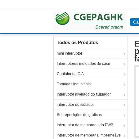
Ca
Casa
Produtos
Soquete de poder industrial
E
Todos os Produtos
p
mini interruptor
f
Interruptores moldados do caso
Contator da C.A.
Tomadas industriais
Interruptor nivelado do flutuador
interruptor do isolador
Sobreposições de gráficas
Interruptor de membrana do PWB
interruptor de membrana impermeável