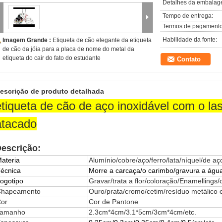
Detalhes da embalag
Tempo de entrega:
Termos de pagamento
Habilidade da fonte:
Imagem Grande :
Etiqueta de cão elegante da etiqueta
de cão da jóia para a placa de nome do metal da
etiqueta do cair do fato do estudante
Contato
escrição de produto detalhada
etiqueta de cão de aço inoxidável com o la
atacado
escrição:
ateria
Alumínio/cobre/aço/ferro/lata/níquel/de aço
écnica
Morre a carcaça/o carimbo/gravura a água-
ogotipo
Gravar/trata a flor/coloração/Enamellings
Chapeamento
Ouro/prata/cromo/cetim/resíduo metálico 
or
Cor de Pantone
Tamanho
2.3cm*4cm/3.1*5cm/3cm*4cm/etc.