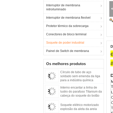
Interruptor de membrana
retroiluminado
Interruptor de membrana flexível
Protetor térmico da sobrecarga
Conectores de bloco terminal
Soquete de poder industrial
D
Painel de Switch de membrana
Os melhores produtos
Círculo de tubo de aço
D
soldado sem emenda da liga
para a indústria química
M
T
Interno encantar a linha de
lustro do parafuso Titanium da
L
cabeça do soquete do botão
C
Soquete elétrico motorizado
explosão da aleta da areia