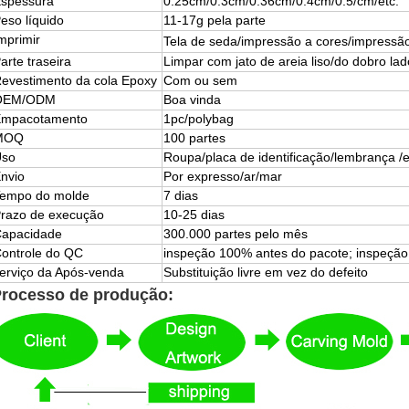
spessura
0.25cm/0.3cm/0.36cm/0.4cm/0.5/cm/etc.
eso líquido
11-17g pela parte
mprimir
Tela de seda/impressão a cores/impressã
arte traseira
Limpar com jato de areia liso/do dobro lad
evestimento da cola Epoxy
Com ou sem
OEM/ODM
Boa vinda
mpacotamento
1pc/polybag
MOQ
100 partes
Uso
Roupa/placa de identificação/lembrança /e
nvio
Por expresso/ar/mar
empo do molde
7 dias
razo de execução
10-25 dias
apacidade
300.000 partes pelo mês
ontrole do QC
inspeção 100% antes do pacote; inspeção
erviço da Após-venda
Substituição livre em vez do defeito
rocesso de produção: