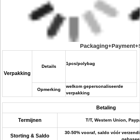
Packaging+Payment+S
1pcs/polybag
Details
Verpakking
welkom gepersonaliseerde
Opmerking
verpakking
Betaling
Termijnen
T/T, Western Union, Payp
30-50% vooraf, saldo vóór verzend
Storting & Saldo
gebasee