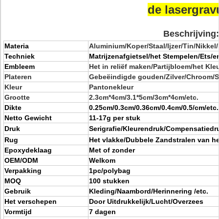
de lasergrav
Beschrijving:
Materia
Aluminium/Koper/Staal/Ijzer/Tin/Nikkel/
Techniek
Matrijzenafgietsel/het Stempelen/Ets/e
Embleem
Het in reliëf maken/Partijbloem/het Kl
Plateren
Gebeëindigde gouden/Zilver/Chroom/Sat
Kleur
Pantonekleur
Grootte
2.3cm*4cm/3.1*5cm/3cm*4cm/etc.
Dikte
0.25cm/0.3cm/0.36cm/0.4cm/0.5/cm/etc.
Netto Gewicht
11-17g per stuk
Druk
Serigrafie/Kleurendruk/Compensatiedru
Rug
Het vlakke/Dubbele Zandstralen van h
Epoxydeklaag
Met of zonder
OEM/ODM
Welkom
Verpakking
1pc/polybag
MOQ
100 stukken
Gebruik
Kleding/Naambord/Herinnering /etc.
Het verschepen
Door Uitdrukkelijk/Lucht/Overzees
Vormtijd
7 dagen