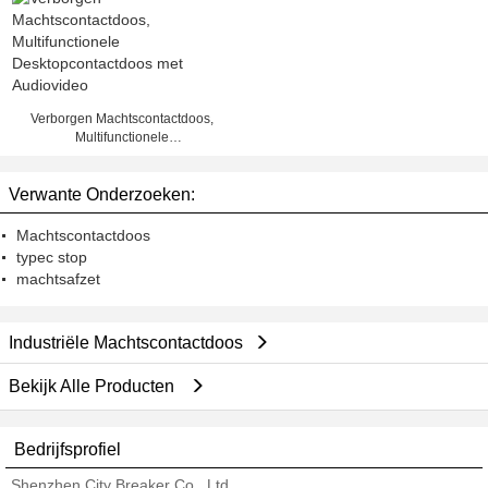
USB en VGA voor
Bureau/Bestuurskamers
Verborgen Machtscontactdoos,
Multifunctionele
Desktopcontactdoos met
Audiovideo
Verwante Onderzoeken:
Machtscontactdoos
typec stop
machtsafzet
Industriële Machtscontactdoos
Bekijk Alle Producten
Bedrijfsprofiel
Shenzhen City Breaker Co., Ltd.