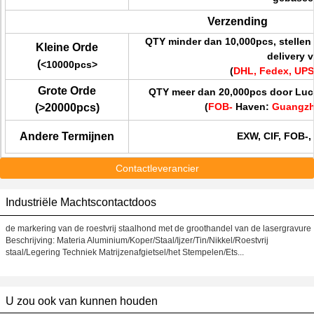
Verzending
QTY minder dan 10,000pcs, stellen 
Kleine Orde
delivery v
(
<10000pcs>
(
DHL, Fedex, UPS
Grote Orde
QTY meer dan 20,000pcs door Luc
(
FOB-
Haven
:
Guangzh
(>20000pcs)
Andere Termijnen
EXW, CIF, FOB-,
Contactleverancier
Industriële Machtscontactdoos
de markering van de roestvrij staalhond met de groothandel van de lasergravure
Beschrijving: Materia Aluminium/Koper/Staal/Ijzer/Tin/Nikkel/Roestvrij
staal/Legering Techniek Matrijzenafgietsel/het Stempelen/Ets...
U zou ook van kunnen houden