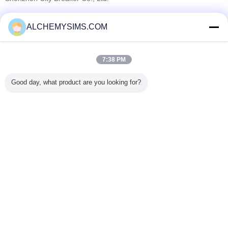
Verified Leveranciers
ALCHEMYSIMS.COM
Trust Seal
Verified Suplier
7:38 PM
Thuis
Good day, what product are you looking for?
Alle producten
Ongeveer ons
Contacteer ons
Vraag een offerte aan
Veranderingstaal
Volledige Plaats