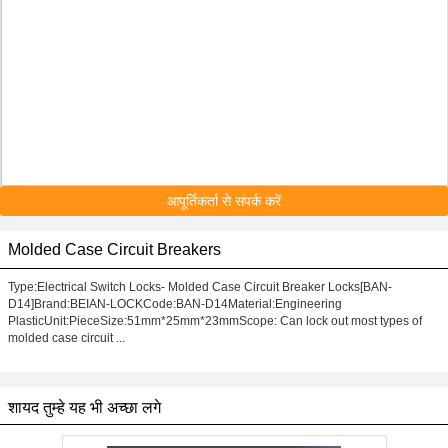
आपूर्तिकर्ता से संपर्क करें
Molded Case Circuit Breakers
Type:Electrical Switch Locks- Molded Case Circuit Breaker Locks[BAN-
D14]Brand:BEIAN-LOCKCode:BAN-D14Material:Engineering
PlasticUnit:PieceSize:51mm*25mm*23mmScope: Can lock out most types of
molded case circuit ...
शायद तुम्हे यह भी अच्छा लगे