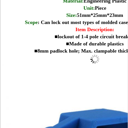
Material:
Engineering Plastic
Unit:
Piece
Size:
51mm*25mm*23mm
Scope
: Can lock out most types of molded case
Item Description:
■lockout of 1-4 pole circuit brea
■Made of durable plastics
■8mm padlock hole; Max. clampable thi