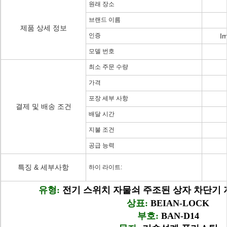
원래 장소
브랜드 이름
제품 상세 정보
인증
Im
모델 번호
최소 주문 수량
가격
포장 세부 사항
결제 및 배송 조건
배달 시간
지불 조건
공급 능력
특징 & 세부사항
하이 라이트:
유형:
전기 스위치 자물쇠 주조된 상자 차단기 자물
상표:
BEIAN-LOCK
부호:
BAN-D14