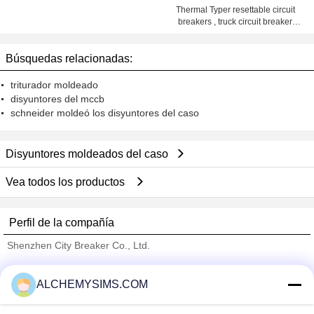
Diagnosis scanner
Thermal Typer resettable circuit
breakers , truck circuit breaker
25amp 50amp
Búsquedas relacionadas:
triturador moldeado
disyuntores del mccb
schneider moldeó los disyuntores del caso
Disyuntores moldeados del caso
Vea todos los productos
Perfil de la compañía
Shenzhen City Breaker Co., Ltd.
proveedores calificados
ALCHEMYSIMS.COM
Trust Seal
Verified Suplier