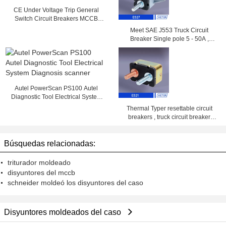
CE Under Voltage Trip General
Switch Circuit Breakers MCCB
2000A
Meet SAE J553 Truck Circuit
Breaker Single pole 5 - 50A ,
14VDC , 28VDC
Autel PowerScan PS100 Autel
Diagnostic Tool Electrical System
Diagnosis scanner
Thermal Typer resettable circuit
breakers , truck circuit breaker
25amp 50amp
Búsquedas relacionadas:
triturador moldeado
disyuntores del mccb
schneider moldeó los disyuntores del caso
Disyuntores moldeados del caso