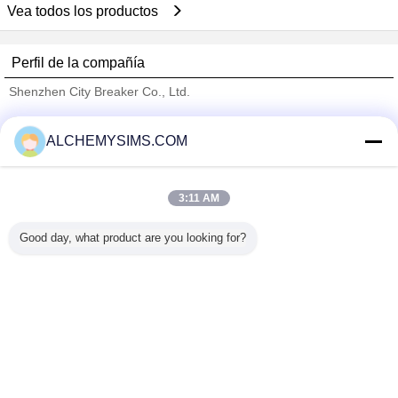
Vea todos los productos
Perfil de la compañía
Shenzhen City Breaker Co., Ltd.
proveedores calificados
ALCHEMYSIMS.COM
Trust Seal
Verified Suplier
3:11 AM
Inicio
Good day, what product are you looking for?
Todos los productos
Mapa del Sitio
Contactar Ahora
Solicitar una cotización
Cambie la lengua