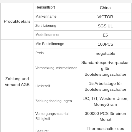
Herkunftsort
China
Markenname
VICTOR
Produktdetails
Zertifizierung
SGS UL
Modellnummer
E5
Min Bestellmenge
100PCS
Preis
negotiable
Standardexportverpackun
Verpackung Informationen
g für
Bootsleistungsschalter
Zahlung und
15 Arbeitstage für
Versand AGB
Lieferzeit
Bootsleistungsschalter
L/C, T/T, Western Union,
Zahlungsbedingungen
MoneyGram
300000 PCS für einen
Versorgungsmaterial-
Fähigkeit
Monat
Thermoschalter des
Feature: