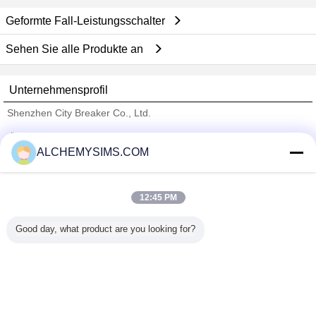
Geformte Fall-Leistungsschalter
Sehen Sie alle Produkte an
Unternehmensprofil
Shenzhen City Breaker Co., Ltd.
Überprüfte Lieferanten
ALCHEMYSIMS.COM
Trust Seal
Verified Suplier
12:45 PM
Nach Hause
Good day, what product are you looking for?
Alle Produkte
Über uns
Kontakt
Referenzen