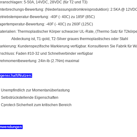
eranschlagen: 5-50A, 14VDC, 28VDC (für T2 und T3)
nterbrechungs-Bewertung: (Niederlassungsstromkreisproduktion): 2.5KA @ 12V
etriebstemperatur-Bewertung: -40F (- 40C) zu 185F (85C)
agertemperatur-Bewertung: -40F (- 40C) zu 260F (125C)
aterialien: Thermoplastischer Körper schwarzer UL-Rate, (Thermo Satz für T2körper
bdeckung ist, T1-gold, T2-Silver graues thermoplastisches oder Stahl
arkierung: Kundenspezifische Markierung verfügbar. Konsultieren Sie Fabrik für W
nschluss: Faden #10-32 und Schnellverbinder verfügbar
rehmomentbewertung: 24in-lb (2.7Nm) maximal
igenschaft/Nutzen:
. Unempfindlich zur Momentanüberlastung
. Selbstrückstellende Eigenschaften
. Cprotect-Sicherheit zum kritischen Bereich
nwendungen
: