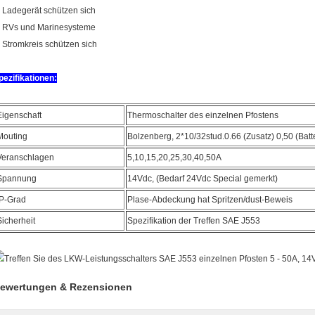
. Ladegerät schützen sich
. RVs und Marinesysteme
. Stromkreis schützen sich
pezifikationen:
Eigenschaft
Thermoschalter des einzelnen Pfostens
Mouting
Bolzenberg, 2*10/32stud.0.66 (Zusatz) 0,50 (Batt
Veranschlagen
5,10,15,20,25,30,40,50A
Spannung
14Vdc, (Bedarf 24Vdc Special gemerkt)
IP-Grad
Plase-Abdeckung hat Spritzen/dust-Beweis
Sicherheit
Spezifikation der Treffen SAE J553
ewertungen & Rezensionen