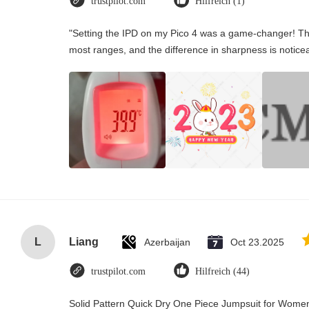
trustpilot.com
Hilfreich (1)
"Setting the IPD on my Pico 4 was a game-changer! Th
most ranges, and the difference in sharpness is notice
L
Liang
Azerbaijan
Oct 23.2025
trustpilot.com
Hilfreich (44)
Solid Pattern Quick Dry One Piece Jumpsuit for Wo