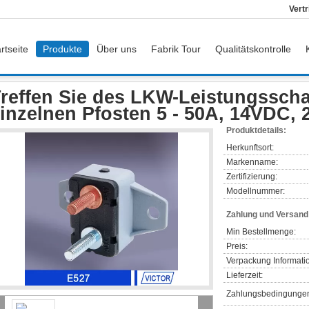
Vert
rtseite
Produkte
Über uns
Fabrik Tour
Qualitätskontrolle
chalter
Treffen Sie des LKW-Leistungsschalters SAE J553 einzelnen Pfosten 
reffen Sie des LKW-Leistungsscha
inzelnen Pfosten 5 - 50A, 14VDC,
Produktdetails:
Herkunftsort:
Markenname:
Zertifizierung:
Modellnummer:
Zahlung und Versan
Min Bestellmenge:
Preis:
Verpackung Informati
Lieferzeit:
Zahlungsbedingunge