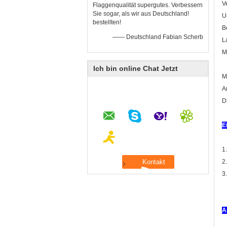
V
Flaggenqualität supergutes. Verbessern
Sie sogar, als wir aus Deutschland!
U
bestellten!
B
—— Deutschland Fabian Scherb
L
M
A
Ich bin online Chat Jetzt
M
A
D
E
1
2
3
A