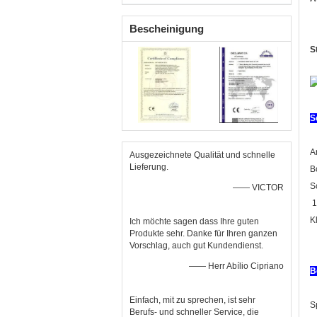
Bescheinigung
S
S
A
Ausgezeichnete Qualität und schnelle
Lieferung.
B
S
—— VICTOR
1
K
Ich möchte sagen dass Ihre guten
Produkte sehr. Danke für Ihren ganzen
Vorschlag, auch gut Kundendienst.
—— Herr Abílio Cipriano
B
Einfach, mit zu sprechen, ist sehr
S
Berufs- und schneller Service, die