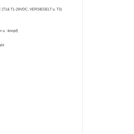
DC (T1& T1-28VDC, VERSIEGELT u. T3)
 u. -knopf)
ahl