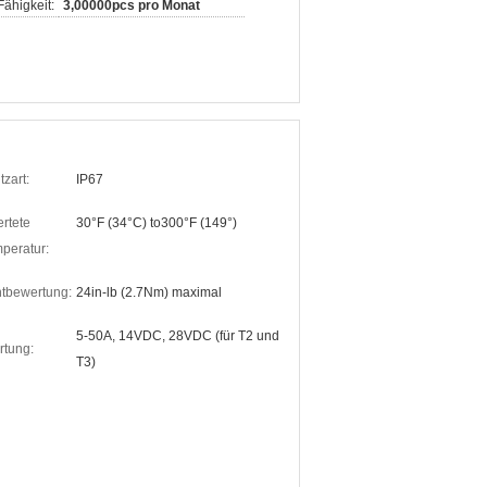
ähigkeit:
3,00000pcs pro Monat
zart:
IP67
rtete
30°F (34°C) to300°F (149°)
peratur:
bewertung:
24in-lb (2.7Nm) maximal
5-50A, 14VDC, 28VDC (für T2 und
tung:
T3)