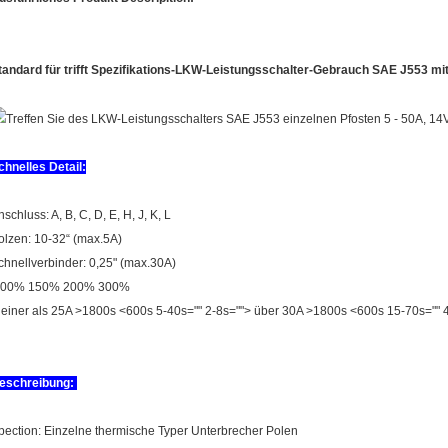
tandard für trifft Spezifikations-LKW-Leistungsschalter-Gebrauch SAE J553 m
chnelles Detail:
nschluss: A, B, C, D, E, H, J, K, L
olzen: 10-32“ (max.5A)
chnellverbinder: 0,25" (max.30A)
00% 150% 200% 300%
leiner als 25A >1800s <600s 5-40s="" 2-8s=""> über 30A >1800s <600s 15-70s="" 
eschreibung:
pection: Einzelne thermische Typer Unterbrecher Polen