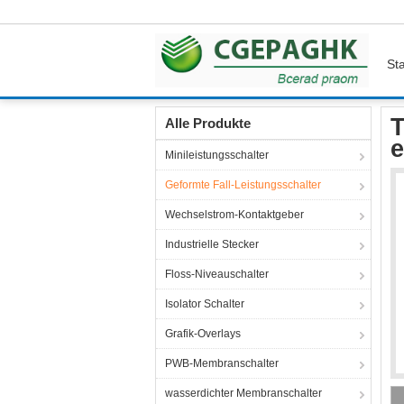
Sta
Startseite
Produkte
Geformte Fall-Leistungss
T
Alle Produkte
e
Minileistungsschalter
Geformte Fall-Leistungsschalter
Wechselstrom-Kontaktgeber
Industrielle Stecker
Floss-Niveauschalter
Isolator Schalter
Grafik-Overlays
PWB-Membranschalter
wasserdichter Membranschalter