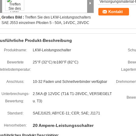
Versorgungsmaterial-F
Kontakt
Großes Bild :
Treffen Sie des LKW-Leistungsschalters
SAE J553 einzelnen Pfosten 5 - 50A, 14VDC, 28VDC
usführliche Produkt-Beschreibung
Produktname:
LKW-Leistungsschalter
Schut
Bewertete
25°F (32°C) to180°F (82°C)
Bewe
Betriebstemperatur:
Lagertem
Anschluss:
10-32 Faden und Schnellverbinder verfügbar
Drehmoment
Unterbrechungs-
2.5KA @ 12VDC (T1& T1-28VDC, VERSIEGELT
Bewer
Bewertung:
u. T3)
Standard:
SAEJ1625; ABYCE-11; CER; SAE; J1171
20 Ampere-Leistungsschalter
Hervorheben:
usführliches Produkt Descripition: