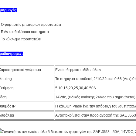
φαρμογές
:
. Ο φορτιστής μπαταριών προστατεύει
. RVs και θαλάσσια συστήματα
. Το κύκλωμα προστατεύει
ροδιαγραφές:
Χαρακτηριστικό γνώρισμα
Ενιαίο θερμικό ταξίδι πόλων
Mouting
Το στήριγμα τοποθετεί, 2*10/32stud.0.66 (Aux) 0.
Εκτίμηση
5,10,15,20,25,30,40,50A
Τάση
14Vdc, (ειδικός ανάγκης 24Vdc που σημειώνεται)
Βαθμός IP
Η κάλυψη Plase έχει την απόδειξη του /dust πα
Ασφάλεια
Ανταποκρίνεται στην προδιαγραφή της SAE J553