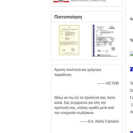
μαγνητικός διακόπτης
Πιστοποίηση
Λ
Τ
Γ
Άριστη ποιότητα και γρήγορη
παράδοση.
Τε
—— VICTOR
Σ
Γ
Θέλω να πω ότι τα προϊόντα σας πολύ
καλά. Σας ευχαριστώ για όλη την
1
πρότασή σας, επίσης αγαθό μετά από
Λ
την υπηρεσία πωλήσεων.
—— Ο κ. Abílio Cipriano