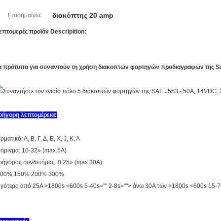
διακόπτης 20 amp
Επισημαίνω:
επτομερές προϊόν Descripition:
α πρότυπα για συναντούν τη χρήση διακοπτών φορτηγών προδιαγραφών της S
ρήγορη λεπτομέρεια:
ρματικό: Α, Β, Γ, Δ, Ε, Χ, J, Κ, Λ
τήριγμα: 10-32» (max.5A)
ρήγορος συνδετήρας: 0.25» (max.30A)
00% 150% 200% 300%
ιγότερο από 25A >1800s <600s 5-40s="" 2-8s=""> άνω 30A των >1800s <600s 15-7