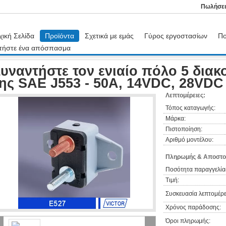
Πωλήσει
χική Σελίδα
Προϊόντα
Σχετικά με εμάς
Γύρος εργοστασίων
Πο
τήστε ένα απόσπασμα
κόπτες περίπτωσης
Συναντήστε τον ενιαίο πόλο 5 διακοπτών φορτηγών της SAE
υναντήστε τον ενιαίο πόλο 5 δια
ης SAE J553 - 50A, 14VDC, 28VDC
Λεπτομέρειες:
Τόπος καταγωγής:
Μάρκα:
Πιστοποίηση:
Αριθμό μοντέλου:
Πληρωμής & Αποστο
Ποσότητα παραγγελία
Τιμή:
Συσκευασία λεπτομέρε
Χρόνος παράδοσης:
Όροι πληρωμής: