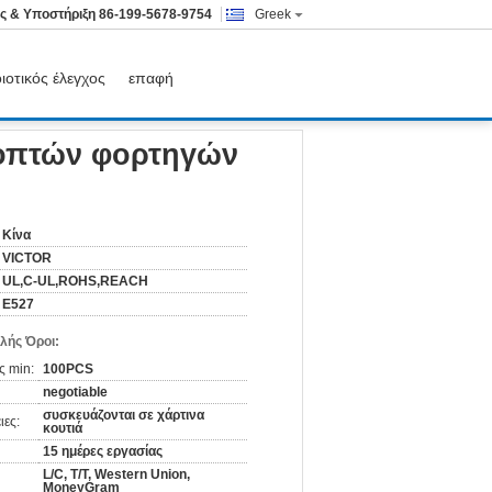
ς & Υποστήριξη
86-199-5678-9754
Greek
ιοτικός έλεγχος
επαφή
 J553 - 50A, 14VDC, 28VDC
κοπτών φορτηγών
Κίνα
VICTOR
UL,C-UL,ROHS,REACH
E527
λής Όροι:
ς min:
100PCS
negotiable
συσκευάζονται σε χάρτινα
ιες:
κουτιά
15 ημέρες εργασίας
L/C, T/T, Western Union,
MoneyGram