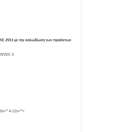
AE J553 με την καλωδίωση των προϊόντων
0s="" 4-12s="">