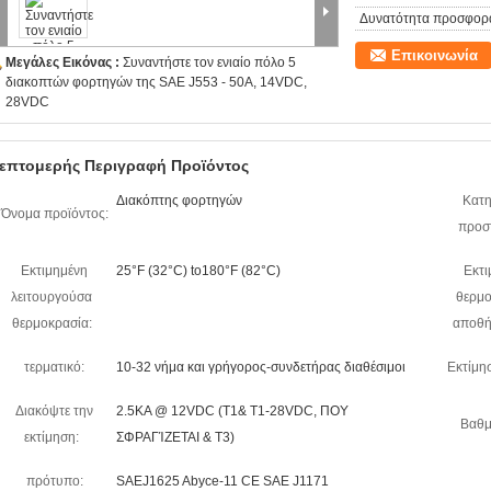
Δυνατότητα προσφορ
Επικοινωνία
Μεγάλες Εικόνας :
Συναντήστε τον ενιαίο πόλο 5
διακοπτών φορτηγών της SAE J553 - 50A, 14VDC,
28VDC
επτομερής Περιγραφή Προϊόντος
Διακόπτης φορτηγών
Κατη
Όνομα προϊόντος:
προστ
Εκτιμημένη
25°F (32°C) to180°F (82°C)
Εκτι
λειτουργούσα
θερμο
θερμοκρασία:
αποθή
τερματικό:
10-32 νήμα και γρήγορος-συνδετήρας διαθέσιμοι
Εκτίμη
Διακόψτε την
2.5KA @ 12VDC (T1& T1-28VDC, ΠΟΥ
Βαθμ
εκτίμηση:
ΣΦΡΑΓΊΖΕΤΑΙ & T3)
πρότυπο:
SAEJ1625 Abyce-11 CE SAE J1171