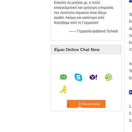
Π
Εύκολη να μιλήσει με, η πολύ
επαγγελματική και γρήγορη υπηρεσία,
την ποιότητα σημαιών είναι έξοχο
S
αγαθό. Ακόμη και καλύτερα από
Ε
διατάξαμε από τη Γερμανία!!
Δ
—— Γερμανία φαβιανό Scherb
Λ
Ε
Είμαι Online Chat Now
Υ
Η
Χ
Τ
Ε
Χ
1.
2
3