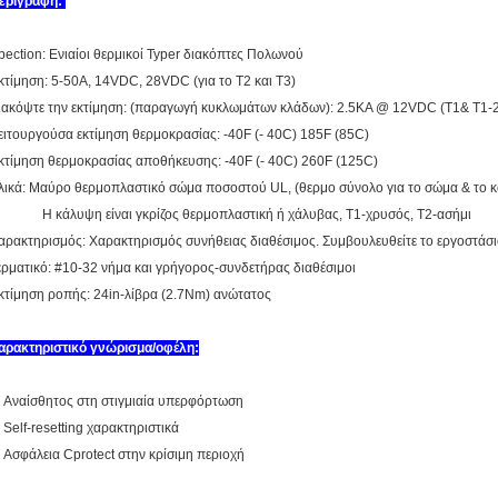
εριγραφή:
pection: Ενιαίοι θερμικοί Typer διακόπτες Πολωνού
κτίμηση: 5-50A, 14VDC, 28VDC (για το T2 και T3)
ιακόψτε την εκτίμηση: (παραγωγή κυκλωμάτων κλάδων): 2.5KA @ 12VDC (T1& T1
ειτουργούσα εκτίμηση θερμοκρασίας: -40F (- 40C) 185F (85C)
κτίμηση θερμοκρασίας αποθήκευσης: -40F (- 40C) 260F (125C)
λικά: Μαύρο θερμοπλαστικό σώμα ποσοστού UL, (θερμο σύνολο για το σώμα & το κ
 κάλυψη είναι γκρίζος θερμοπλαστική ή χάλυβας, T1-χρυσός, T2-ασήμι
αρακτηρισμός: Χαρακτηρισμός συνήθειας διαθέσιμος. Συμβουλευθείτε το εργοστάσιο
ερματικό: #10-32 νήμα και γρήγορος-συνδετήρας διαθέσιμοι
κτίμηση ροπής: 24in-λίβρα (2.7Nm) ανώτατος
αρακτηριστικό γνώρισμα/οφέλη:
Αναίσθητος στη στιγμιαία υπερφόρτωση
. Self-resetting χαρακτηριστικά
. Ασφάλεια Cprotect στην κρίσιμη περιοχή