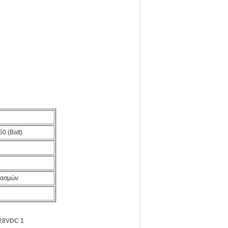
50 (Batt)
φλασμών