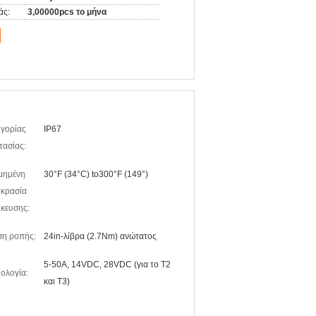
άς:
3,00000pcs το μήνα
γορίας
IP67
ασίας:
μημένη
30°F (34°C) to300°F (149°)
κρασία
κευσης:
ση ροπής:
24in-λίβρα (2.7Nm) ανώτατος
5-50A, 14VDC, 28VDC (για το T2
ολογία:
και T3)