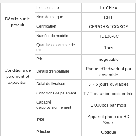
Lieu d'origine
La Chine
Nom de marque
DHT
Détails sur le
produit
Certification
CE/ROHS/FCC/SGS
Numéro de modèle
HD130-8C
Quantité de commande
1pcs
min
Prix
negotiable
Paquet d'Indivadual par
Conditions de
Détails d'emballage
ensemble
paiement et
expédition
Délai de livraison
3 ~ 5 jours ouvrables
Conditions de paiement
T / T ou union occidentale
Capacité
1,000pcs par mois
d'approvisionnement
Appareil-photo de HD
Type:
Smart
Principe:
Optique