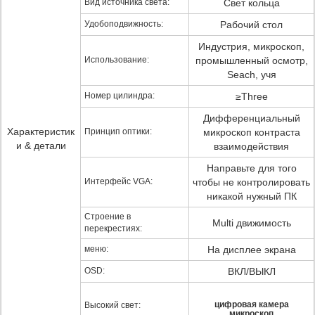
Вид источника света:
Свет кольца
Удобоподвижность:
Рабочий стол
Индустрия, микроскоп,
Использование:
промышленный осмотр,
Seach, учя
Номер цилиндра:
≥Three
Дифференциальный
Характеристик
Принцип оптики:
микроскоп контраста
и & детали
взаимодействия
Направьте для того
Интерфейс VGA:
чтобы не контролировать
никакой нужный ПК
Строение в
Multi движимость
перекрестиях:
меню:
На дисплее экрана
OSD:
ВКЛ/ВЫКЛ
цифровая камера
Высокий свет:
микроскоп