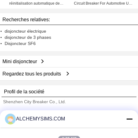
réinitialisation automatique de
Circuit Breaker For Automotive Use
Poole Typer, disjoncteur d'escale
With Wiring Products
Recherches relatives:
disjoncteur électrique
disjoncteur de 3 phases
Disjoncteur SF6
Mini disjoncteur
Regardez tous les produits
Profil de la société
Shenzhen City Breaker Co., Ltd.
Fournisseurs vérifié
ALCHEMYSIMS.COM
Trust Seal
Verified Suplier