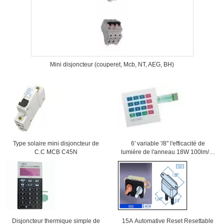
Mini disjoncteur (couperet, Mcb, NT, AEG, BH)
Type solaire mini disjoncteur de
6' variable '/8" l'efficacité de
C.C MCB C45N
lumière de l'anneau 18W 100lm/W
LED Downlight avec Samsung
ébrèche 84Ra
Disjoncteur thermique simple de
15A Automative Reset Resettable