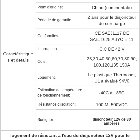
Point d'origine:
Chine (continentale)
2 ans pour le disjoncteur
Période de garantie:
de surcharge
CE SAEJ1117 DE
Conformités:
SAEJ1625 ABYC E-11
Interruption:
C.C DE 42 V
Caractéristique
25,30,40,50,60,70,80,90,
s et détails
Cote:
100,120,135,150A
Le plastique Thermoset,
Logement:
UL a évalué 94V0
Estimation de température
-40C à +85C
de fonctionnement:
Résistance d'isolation:
100 M, 500VDC
disjoncteur 12v de 80
Surligner:
ampères
logement de résistant à l'eau du disjoncteur 12V pour le