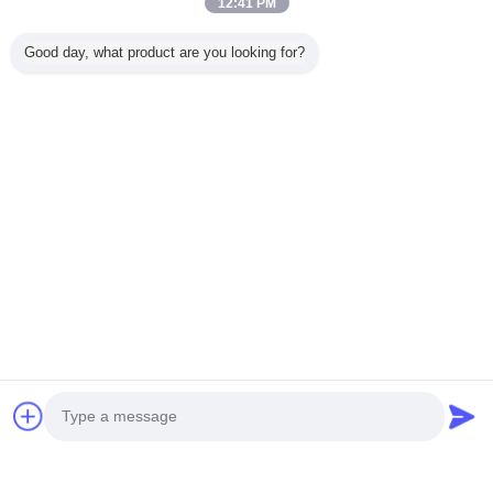
12:41 PM
Good day, what product are you looking for?
Accueil
Tous les produits
Au sujet de nous
Contactez-nous
Demande de soumission
Changez la langue
Plein site
Copyright © 2014 - 2025 alchemysims.com.
All rights reserved.
Developed by
ECER