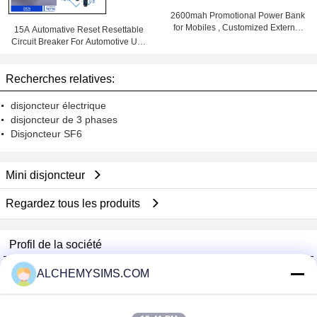
2600mah Promotional Power Bank
for Mobiles , Customized External
15A Automative Reset Resettable
Battery USB Travel Charger
Circuit Breaker For Automotive Use
With Wiring Products
Recherches relatives:
disjoncteur électrique
disjoncteur de 3 phases
Disjoncteur SF6
Mini disjoncteur
Regardez tous les produits
Profil de la société
Shenzhen City Breaker Co., Ltd.
ALCHEMYSIMS.COM
Fournisseurs vérifié
Trust Seal
Verified Suplier