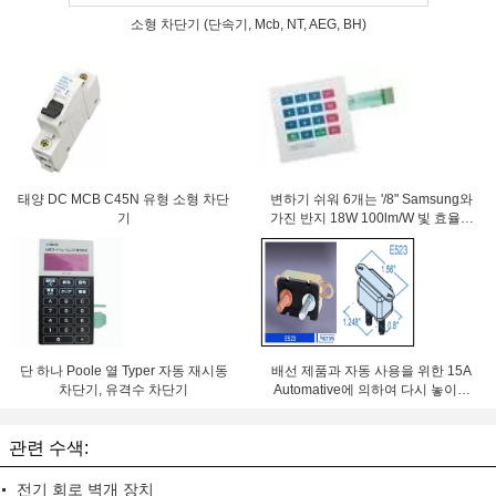
소형 차단기 (단속기, Mcb, NT, AEG, BH)
태양 DC MCB C45N 유형 소형 차단
변하기 쉬워 6개는 '/8" Samsung와
기
가진 반지 18W 100lm/W 빛 효율성
LED Downlight 84Ra를 잘게 썹니
다
단 하나 Poole 열 Typer 자동 재시동
배선 제품과 자동 사용을 위한 15A
차단기, 유격수 차단기
Automative에 의하여 다시 놓이는
재시동할 수 있는 차단기
관련 수색:
전기 회로 벽개 장치