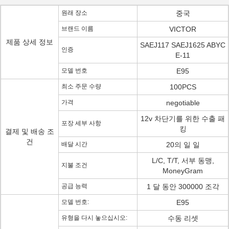
원래 장소
중국
브랜드 이름
VICTOR
제품 상세 정보
SAEJ117 SAEJ1625 ABYC
인증
E-11
모델 번호
E95
최소 주문 수량
100PCS
가격
negotiable
12v 차단기를 위한 수출 패
포장 세부 사항
킹
결제 및 배송 조
건
배달 시간
20의 일 일
L/C, T/T, 서부 동맹,
지불 조건
MoneyGram
공급 능력
1 달 동안 300000 조각
모델 번호:
E95
유형을 다시 놓으십시오:
수동 리셋