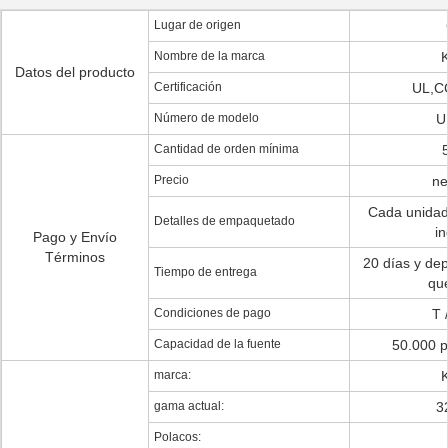
Lugar de origen
Nombre de la marca
Datos del producto
Certificación
UL,C
Número de modelo
U
Cantidad de orden mínima
Precio
ne
Cada unidad 
Detalles de empaquetado
in
Pago y Envío
Términos
20 días y de
Tiempo de entrega
qu
Condiciones de pago
T 
Capacidad de la fuente
50.000 p
marca:
gama actual:
3
Polacos: