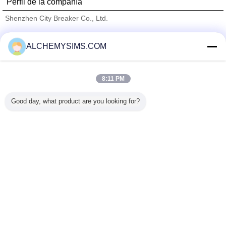
Perfil de la compañía
Shenzhen City Breaker Co., Ltd.
proveedores calificados
ALCHEMYSIMS.COM
Trust Seal
Verified Suplier
8:11 PM
Inicio
Good day, what product are you looking for?
Todos los productos
Mapa del Sitio
Contactar Ahora
Solicitar una cotización
Cambie la lengua