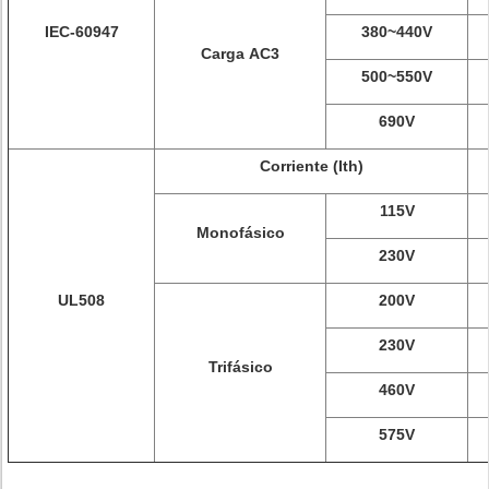
IEC-60947
380~440V
Carga AC3
500~550V
690V
Corriente (Ith)
115V
Monofásico
230V
UL508
200V
230V
Trifásico
460V
575V