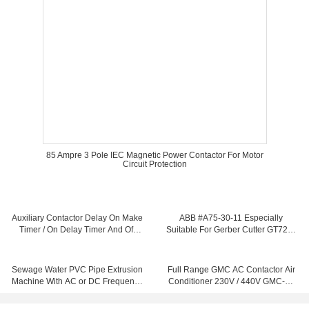
85 Ampre 3 Pole IEC Magnetic Power Contactor For Motor
Circuit Protection
Auxiliary Contactor Delay On Make
ABB #A75-30-11 Especially
Timer / On Delay Timer And Off
Suitable For Gerber Cutter GT7250
Delay Timer
Parts 240V AC COIL CONTACTOR
Sewage Water PVC Pipe Extrusion
Full Range GMC AC Contactor Air
Machine With AC or DC Frequency
Conditioner 230V / 440V GMC-12
Converter
For Industrial