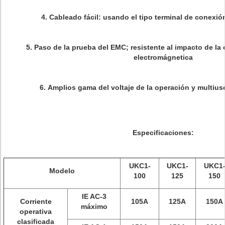
4.
Cableado fácil: usando el tipo terminal de conexió
5.
Paso de la prueba del EMC; resistente al impacto de la 
electromágnetica
6.
Amplios gama del voltaje de la operación y multius
Especificaciones:
UKC1-
UKC1-
UKC1
Modelo
100
125
150
IE AC-3
Corriente
105A
125A
150A
máximo
operativa
clasificada