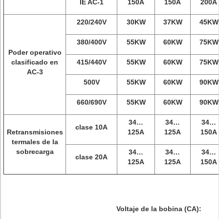
IE AC-1
150A
150A
200A
220/240V
30KW
37KW
45KW
380/400V
55KW
60KW
75KW
Poder operativo
clasificado en
415/440V
55KW
60KW
75KW
AC-3
500V
55KW
60KW
90KW
660/690V
55KW
60KW
90KW
34…
34…
34…
clase 10A
Retransmisiones
125A
125A
150A
termales de la
sobrecarga
34…
34…
34…
clase 20A
125A
125A
150A
Voltaje de la bobina (CA):