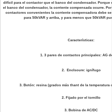
difícil para el contactor que el banco del condensador. Porque
el banco del condensador, la corriente compensada ocurre. Por 
contactores convenientes la corriente compensadora debe ser
para 50kVAR y arriba, y para menos que 50kVAR pue
Características:
1.
3 pares de contactos principales:
AG d
2.
Enclsoure: ignífugo
3.
Botón: resina (grados más thant de la temperatura d
2.
Fijado por el tornillo
3.
Bobina de AC/DC