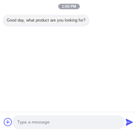
Trust Seal
Verified Suplier
1:00 PM
Good day, what product are you looking for?
Inicio
Todos los productos
Mapa del Sitio
Contactar Ahora
Solicitar una cotización
Cambie la lengua
Sitio lleno
Copyright © 2014 - 2025 alchemysims.com.
All rights reserved.