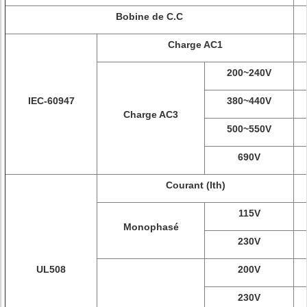
Bobine de C.C
Charge AC1
200~240V
IEC-60947
380~440V
Charge AC3
500~550V
690V
Courant (Ith)
115V
Monophasé
230V
UL508
200V
230V