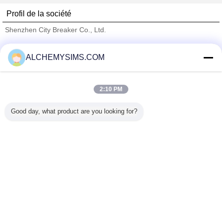
Profil de la société
Shenzhen City Breaker Co., Ltd.
Fournisseurs vérifié
ALCHEMYSIMS.COM
Trust Seal
Verified Suplier
2:10 PM
Accueil
Good day, what product are you looking for?
Tous les produits
Au sujet de nous
Contactez-nous
Demande de soumission
Changez la langue