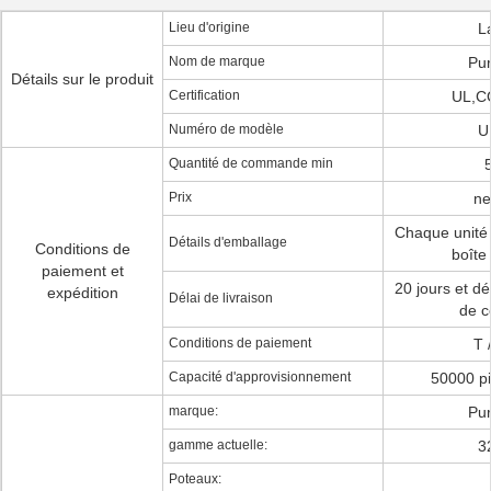
Lieu d'origine
L
Nom de marque
Pur
Détails sur le produit
Certification
UL,C
Numéro de modèle
U
Quantité de commande min
Prix
ne
Chaque unité
Détails d'emballage
Conditions de
boîte 
paiement et
20 jours et d
expédition
Délai de livraison
de 
Conditions de paiement
T 
Capacité d'approvisionnement
50000 pi
marque:
Pur
gamme actuelle:
3
Poteaux: