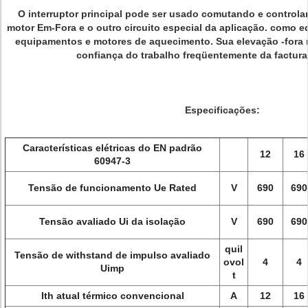
O interruptor principal pode ser usado comutando e controland
motor Em-Fora e o outro circuito especial da aplicação. como 
equipamentos e motores de aquecimento. Sua elevação -fora 
confiança do trabalho freqüentemente da factura
Especificações:
Características elétricas do EN padrão
12
16
60947-3
Tensão de funcionamento Ue Rated
V
690
690
Tensão avaliado Ui da isolação
V
690
690
quil
Tensão de withstand de impulso avaliado
ovol
4
4
Uimp
t
Ith atual térmico convencional
A
12
16