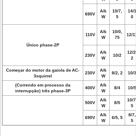
A/k
10/7,
14/
690V
W
5
0
A/k
10/0,
110V
12/1
W
75
Único phase-2P
A/k
12/2
230V
10/2
W
2
Começar do motor da gaiola de AC-
A/k
230V
8/2, 2
10/
3squirrel
W
(Correndo em processo da
A/k
400V
8/4
10/
interrupção) três phase-3P
W
A/k
10/7
500V
8/5
W
5
A/k
8/7,
690V
6/5, 5
W
5