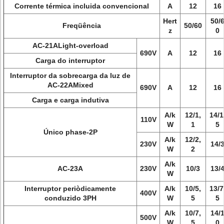
Corrente térmica incluida convencional
A
12
16
Hert
50/
Freqüência
50/60
z
0
AC-21ALight-overload
690V
A
12
16
Carga do interruptor
Interruptor da sobrecarga da luz de
AC-22AMixed
690V
A
12
16
Carga e carga indutiva
A/k
12/1,
14/1
110V
W
1
5
Único phase-2P
A/k
12/2,
230V
14/
W
2
A/k
AC-23A
230V
10/3
13/
W
Interruptor periòdicamente
A/k
10/5,
13/7
400V
conduzido 3PH
W
5
5
A/k
10/7,
14/
500V
W
5
0