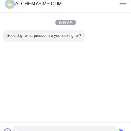
ALCHEMYSIMS.COM
Trust Seal
Verified Suplier
9:44 AM
Casa
Good day, what product are you looking for?
Todos os Produtos
Mapa do Site
Fale Conosco
Pedir um orçamento
Mude a língua
Local completo
Copyright © 2014 - 2025 alchemysims.com.
All rights reserved.