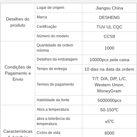
Lugar de origem
Jiangsu China
Marca
DESHENG
Detalhes do
produto
Certificação
TUV UL CQC
Número do modelo
CCS9
Quantidade de ordem
1000
mínima
Detalhes da embalagem
10000pcs pela caixa
Condições de
Tempo de entrega
10 dias na data da ordem
Pagamento e
T/T, D/A, D/P, L/C,
Envio
Termos de pagamento
Western Union,
MoneyGram
Habilidade da fonte
5000000pcs
Abra a temperatura:
50-150℃
abra a tolerância da
±5℃
temperatura:
Características
Ciclos de vida:
6000