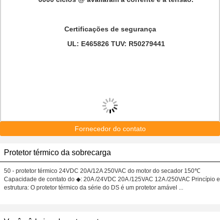
Certificações de segurança
UL: E465826 TUV: R50279441
Fornecedor do contato
Protetor térmico da sobrecarga
50 - protetor térmico 24VDC 20A/12A 250VAC do motor do secador 150℃
Capacidade de contato do ◆: 20A /24VDC 20A /125VAC 12A /250VAC Princípio e
estrutura: O protetor térmico da série do DS é um protetor amável ...