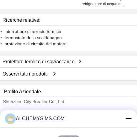
refrigeratore di acqua del
protettore antigelo di R22
3phase/raffreddamento ad acqua
Ricerche relative:
per ingegneria chimica
interruttore di arresto termico
termostato dello scaldabagno
protezione di circuito del motore
Protettore termico di sovraccarico
Osservi tutti i prodotti
Profilo Aziendale
Shenzhen City Breaker Co., Ltd.
Fornitori Verified
ALCHEMYSIMS.COM
Trust Seal
Verified Suplier