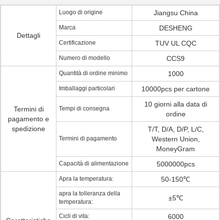
Luogo di origine
Jiangsu China
Marca
DESHENG
Dettagli
Certificazione
TUV UL CQC
Numero di modello
CCS9
Quantità di ordine minimo
1000
Imballaggi particolari
10000pcs per cartone
10 giorni alla data di
Termini di
Tempi di consegna
ordine
pagamento e
spedizione
T/T, D/A, D/P, L/C,
Termini di pagamento
Western Union,
MoneyGram
Capacità di alimentazione
5000000pcs
Apra la temperatura:
50-150℃
apra la tolleranza della
±5℃
temperatura:
Cicli di vita:
6000