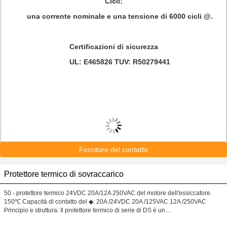
Cicli:
una corrente nominale e una tensione di 6000 cicli @.
Certificazioni di sicurezza
UL: E465826 TUV: R50279441
Fornitore del contatto
Protettore termico di sovraccarico
50 - protettore termico 24VDC 20A/12A 250VAC del motore dell'essiccatore
150℃ Capacità di contatto del ◆: 20A /24VDC 20A /125VAC 12A /250VAC
Principio e struttura: Il protettore termico di serie di DS è un ...