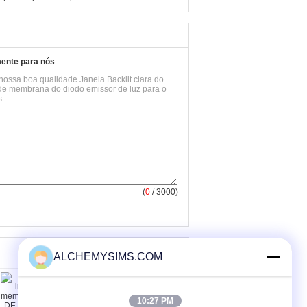
mente para nós
(
0
/ 3000)
ALCHEMYSIMS.COM
10:27 PM