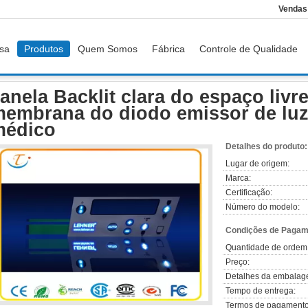
Vendas
sa
Produtos
Quem Somos
Fábrica
Controle de Qualidade
roiluminado
Janela Backlit clara do espaço livre do interruptor de membrana do 
anela Backlit clara do espaço livr
embrana do diodo emissor de luz 
médico
Detalhes do produto:
Lugar de origem:
Marca:
Certificação:
Número do modelo:
Condições de Pagame
Quantidade de ordem
Preço:
Detalhes da embalag
Tempo de entrega:
Termos de pagamento