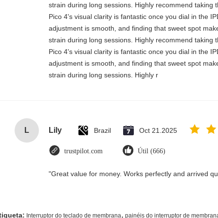
strain during long sessions. Highly recommend taking th
Pico 4's visual clarity is fantastic once you dial in the 
adjustment is smooth, and finding that sweet spot make
strain during long sessions. Highly recommend taking th
Pico 4's visual clarity is fantastic once you dial in the 
adjustment is smooth, and finding that sweet spot make
strain during long sessions. Highly r
L
Lily
Brazil
Oct 21.2025
trustpilot.com
Útil (666)
"Great value for money. Works perfectly and arrived quic
,
tiqueta:
Interruptor do teclado de membrana
painéis do interruptor de membran