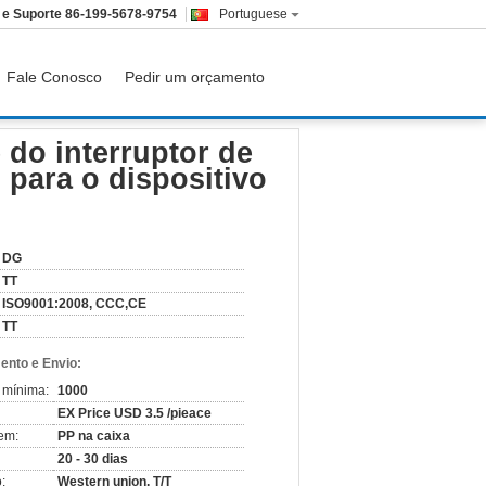
 e Suporte
86-199-5678-9754
Portuguese
Fale Conosco
Pedir um orçamento
diodo emissor de luz para o dispositivo médico
e do interruptor de
para o dispositivo
DG
TT
ISO9001:2008, CCC,CE
TT
nto e Envio:
 mínima:
1000
EX Price USD 3.5 /pieace
em:
PP na caixa
20 - 30 dias
:
Western union, T/T