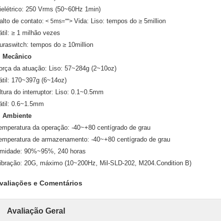
ielétrico: 250 Vrms (50~60Hz 1min)
alto de contato:
Vida: Liso: tempos do ≥ 5million
< 5ms="">
átil: ≥ 1 milhão vezes
uraswitch: tempos do ≥ 10million
.
Mecânico
orça da atuação: Liso: 57~284g (2~10oz)
átil: 170~397g (6~14oz)
ltura do interruptor: Liso: 0.1~0.5mm
átil: 0.6~1.5mm
.
Ambiente
emperatura da operação: -40~+80 centígrado de grau
emperatura de armazenamento: -40~+80 centígrado de grau
midade: 90%~95%, 240 horas
ibração: 20G, máximo (10~200Hz, Mil-SLD-202, M204.Condition B)
valiações e Comentários
Avaliação Geral