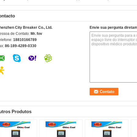
ontacto
henzhen City Breaker Co., Ltd.
Envie sua pergunta direta
essoa de Contato:
Mr. fov
elefone:
18810166789
ax:
86-189-4289-0330
utros Produtos