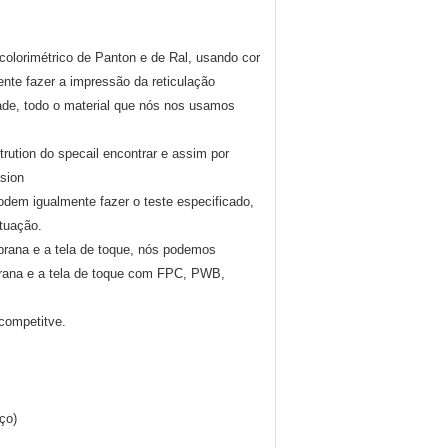
 colorimétrico de Panton e de Ral, usando cor
te fazer a impressão da reticulação
idade, todo o material que nós nos usamos
rution do specail encontrar e assim por
asion
podem igualmente fazer o teste especificado,
atuação.
mbrana e a tela de toque, nós podemos
mbrana e a tela de toque com FPC, PWB,
competitve.
ço)