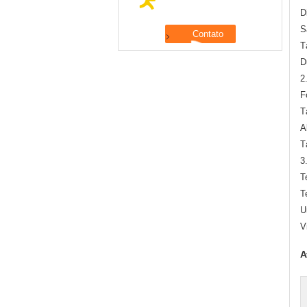
D
S
T
D
2
F
T
A
T
3
T
T
U
V
A