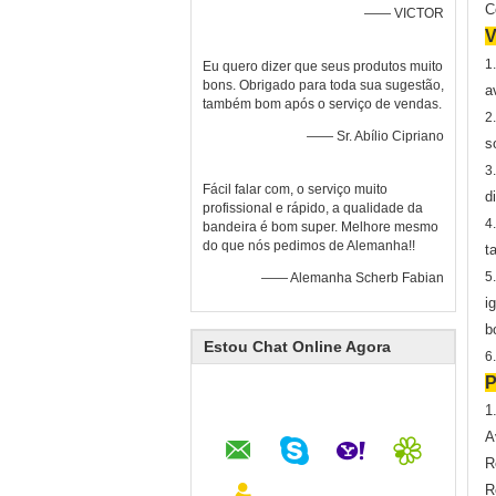
C
—— VICTOR
V
1
Eu quero dizer que seus produtos muito
bons. Obrigado para toda sua sugestão,
a
também bom após o serviço de vendas.
2
—— Sr. Abílio Cipriano
s
3
Fácil falar com, o serviço muito
d
profissional e rápido, a qualidade da
4
bandeira é bom super. Melhore mesmo
do que nós pedimos de Alemanha!!
t
5
—— Alemanha Scherb Fabian
i
b
Estou Chat Online Agora
6
P
1
A
R
R