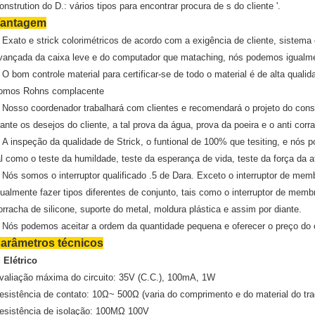
onstrution do D.: vários tipos para encontrar procura de s do cliente '.
antagem
Exato e strick colorimétricos de acordo com a exigência de cliente, sistema
.
vançada da caixa leve e do computador que mataching, nós podemos igualmen
O bom controle material para certificar-se de todo o material é de alta qual
.
omos Rohns complacente
Nosso coordenador trabalhará com clientes e recomendará o projeto do const
.
iante os desejos do cliente, a tal prova da água, prova da poeira e o anti corr
A inspeção da qualidade de Strick, o funtional de 100% que tesiting, e nós 
.
al como o teste da humildade, teste da esperança de vida, teste da força da 
Nós somos o interruptor qualificado .5 de Dara. Exceto o interruptor de me
.
gualmente fazer tipos diferentes de conjunto, tais como o interruptor de me
orracha de silicone, suporte do metal, moldura plástica e assim por diante.
Nós podemos aceitar a ordem da quantidade pequena e oferecer o preço do 
.
arâmetros técnicos
.
Elétrico
valiação máxima do circuito: 35V (C.C.), 100mA, 1W
esistência de contato: 10Ω~ 500Ω (varia do comprimento e do material do tra
esistência de isolação: 100MΩ 100V