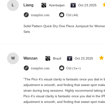
L
Liang
Azerbaijan
Oct 23.2025
trustpilot.com
Útil (44)
Solid Pattern Quick Dry One Piece Jumpsuit for Wo
Sets
W
Wanzan
Brazil
Oct 23.2025
trustpilot.com
Útil (1w+)
"The Pico 4's visual clarity is fantastic once you dial i
adjustment is smooth, and finding that sweet spot make
strain during long sessions. Highly recommend taking th
Pico 4's visual clarity is fantastic once you dial in the 
adjustment is smooth, and finding that sweet spot make