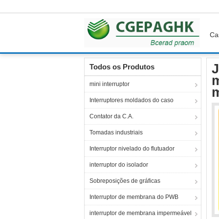
Ca
Casa
Produtos
Interruptor de membrana ret
J
Todos os Produtos
m
mini interruptor
Interruptores moldados do caso
Contator da C.A.
Tomadas industriais
Interruptor nivelado do flutuador
interruptor do isolador
Sobreposições de gráficas
Interruptor de membrana do PWB
interruptor de membrana impermeável