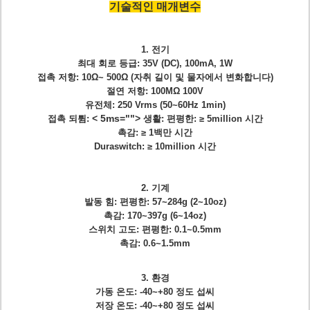
기술적인 매개변수
1.
전기
최대 회로 등급: 35V (DC), 100mA, 1W
접촉 저항: 10Ω~ 500Ω (자취 길이 및 물자에서 변화합니다)
절연 저항: 100MΩ 100V
유전체: 250 Vrms (50~60Hz 1min)
< 5ms="">
접촉 되튐:
생활: 편평한: ≥ 5million 시간
촉감: ≥ 1백만 시간
Duraswitch: ≥ 10million 시간
2.
기계
발동 힘: 편평한: 57~284g (2~10oz)
촉감: 170~397g (6~14oz)
스위치 고도: 편평한: 0.1~0.5mm
촉감: 0.6~1.5mm
3.
환경
가동 온도: -40~+80 정도 섭씨
저장 온도: -40~+80 정도 섭씨