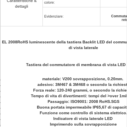
Caratteristiche &
colore:
dettagli
Commutat
Evidenziare:
ret
EL 2008RoHS luminescente della tastiera Backlit LED del comm
di vista laterale
Tastiera del commutatore di membrana di vista LED 
materiale: V200 sovrapposizione, 0.20mm.
adesivo: 3M467 & 3M468 o secondo la richies
Forza reale: 120-240 grammi, o secondo la richie
Tempo di vita di divertimenti: tempi del >over 1mi
Passaggio: ISO9001: 2008 RoHS.SGS
Buona portata impermeabile IP65,67 di capacit
Funzione come controllo di sistema elettrico
Indicatore di vista laterale LED
Imprimendo sulla sovrapposizione