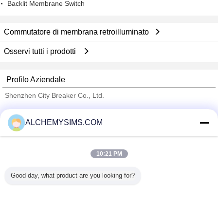
Backlit Membrane Switch
Commutatore di membrana retroilluminato
Osservi tutti i prodotti
Profilo Aziendale
Shenzhen City Breaker Co., Ltd.
Fornitori Verified
ALCHEMYSIMS.COM
Trust Seal
Verified Suplier
10:21 PM
Casa
Good day, what product are you looking for?
Tutti i prodotti
Circa noi
Contattaci