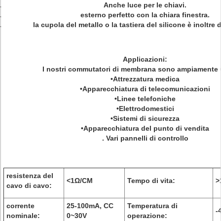
Anche luce per le chiavi.
esterno perfetto con la chiara finestra.
la cupola del metallo o la tastiera del silicone è inoltre 
Applicazioni:
I nostri commutatori di membrana sono ampiamente u
•Attrezzatura medica
•Apparecchiatura di telecomunicazioni
•Linee telefoniche
•Elettrodomestici
•Sistemi di sicurezza
•Apparecchiatura del punto di vendita
. Vari pannelli di controllo
resistenza del
<1Ω/CM
Tempo di vita:
>
cavo di cavo:
corrente
25-100mA, CC
Temperatura di
-
nominale:
0~30V
operazione: