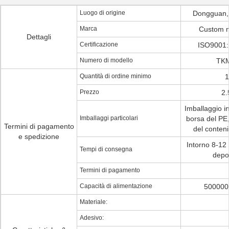
Luogo di origine
Dongguan,
Marca
Custom
Dettagli
Certificazione
ISO9001:
Numero di modello
TK
Quantità di ordine minimo
1
Prezzo
2.
Imballaggio i
Imballaggi particolari
borsa del PE,
Termini di pagamento
del conteni
e spedizione
Intorno 8-12 
Tempi di consegna
depos
Termini di pagamento
Capacità di alimentazione
500000
Materiale:
Adesivo: