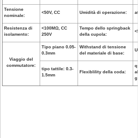
Tensione
<50V, CC
Umidità di operazione:
a
nominale:
Resistenza di
<100MΩ, CC
Tempo dello springback
<
isolamento:
250V
della cupola:
Tipo piano 0.05-
Withstand di tensione
U
0.3mm
del materiale di base:
Viaggio del
commutatore:
q
tipo tattile: 0.3-
Flexiblility della coda:
a
1.5mm
g