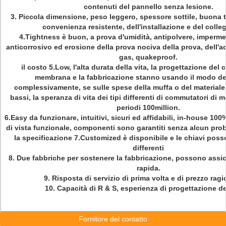
contenuti del pannello senza lesione.
3. Piccola dimensione, peso leggero, spessore sottile, buona ta
convenienza resistente, dell'installazione e del coll
4.Tightness è buon, a prova d'umidità, antipolvere, impermea
anticorrosivo ed erosione della prova nociva della prova, dell'aci
gas, quakeproof.
il costo 5.Low, l'alta durata della vita, la progettazione del
membrana e la fabbricazione stanno usando il modo del
complessivamente, se sulle spese della muffa o del materiale,
bassi, la speranza di vita dei tipi differenti di commutatori di
periodi 100million.
6.Easy da funzionare, intuitivi, sicuri ed affidabili, in-house 10
di vista funzionale, componenti sono garantiti senza alcun prob
la specificazione 7.Customized è disponibile e le chiavi poss
differenti
8.
Due fabbriche per sostenere la fabbricazione, possono assi
rapida.
9.
Risposta di servizio di prima volta e di prezzo rag
10.
Capacità di R & S, esperienza di progettazione dei
Fornitore del contatto