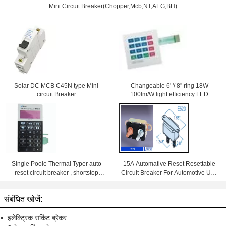
Mini Circuit Breaker(Chopper,Mcb,NT,AEG,BH)
Solar DC MCB C45N type Mini
Changeable 6' '/ 8'' ring 18W
circuit Breaker
100lm/W light efficiency LED
Downlight With Samsung Chips
84Ra
Single Poole Thermal Typer auto
15A Automative Reset Resettable
reset circuit breaker , shortstop
Circuit Breaker For Automotive Use
circuit breaker
With Wiring Products
संबंधित खोजें:
इलेक्ट्रिक सर्किट ब्रेकर