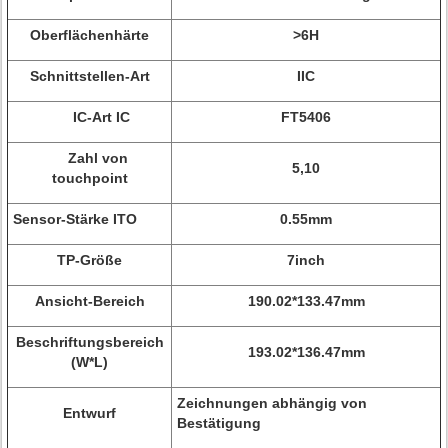
Oberflächenhärte
>6H
Schnittstellen-Art
IIC
IC-Art IC
FT5406
Zahl von
5,10
touchpoint
Sensor-Stärke ITO
0.55mm
TP-Größe
7inch
Ansicht-Bereich
190.02*133.47mm
Beschriftungsbereich
193.02*136.47mm
(W*L)
Zeichnungen abhängig von
Entwurf
Bestätigung