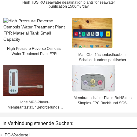
High TDS RO seawater desalination plants for seawater
purification 1500m3/day
High Pressure Reverse Osmosis
Water Treatment Plant FPR
Matt-Oberflächentasthauben-
Material Tank Small Capacity
Schalter-kundenspezifischer
Elektronik-Druckknopf
Membranschalter-Platte RoHS des
Hohe MP3-Player-
Simplex-FPC Backit und SGS-
Membrantastatur Beförderungs-
Kennzeichen mit 3M-Kleber
Membranschalter-3Ms klebende
In Verbindung stehende Suchen:
PC-Vorderteil