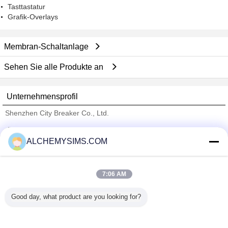
Tasttastatur
Grafik-Overlays
Membran-Schaltanlage
Sehen Sie alle Produkte an
Unternehmensprofil
Shenzhen City Breaker Co., Ltd.
Überprüfte Lieferanten
ALCHEMYSIMS.COM
Trust Seal
Verified Suplier
7:06 AM
Nach Hause
Good day, what product are you looking for?
Alle Produkte
Über uns