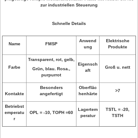
zur industriellen Steuerung
Schnelle Details
Anwend
Elektrische
Name
FMSP
ung
Produkte
Transparent, rot, gelb,
Eigensch
Farbe
Groß u. nett
Grün, blau. Rosa.,
aft
purpurrot
Besonders
Oberfläc
>
7
Kontakte
angefertigt
henhärte
Betriebst
Lagertem
TSTL = -20,
emperatu
OPL = -10, TOPH =60
peratur
TSTH
r