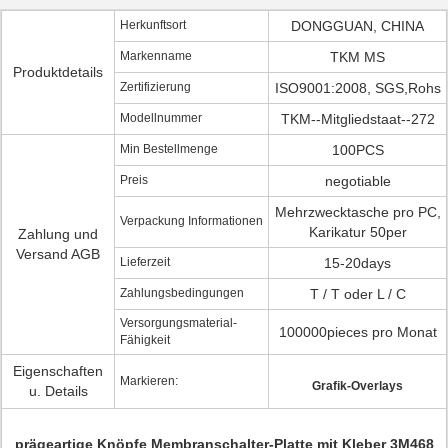
Herkunftsort
DONGGUAN, CHINA
Markenname
TKM MS
Produktdetails
Zertifizierung
ISO9001:2008, SGS,Rohs
Modellnummer
TKM--Mitgliedstaat--272
Min Bestellmenge
100PCS
Preis
negotiable
Mehrzwecktasche pro PC,
Verpackung Informationen
Karikatur 50per
Zahlung und
Versand AGB
Lieferzeit
15-20days
Zahlungsbedingungen
T / T oder L / C
Versorgungsmaterial-
100000pieces pro Monat
Fähigkeit
Eigenschaften
Markieren:
Grafik-Overlays
u. Details
prägeartige Knöpfe Membranschalter-Platte mit Kleber 3M468