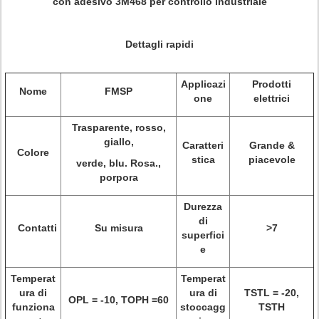
con adesivo 3M468 per controllo industriale
Dettagli rapidi
Applicazi
Prodotti
Nome
FMSP
one
elettrici
Trasparente, rosso,
giallo,
Caratteri
Grande &
Colore
stica
piacevole
verde, blu. Rosa.,
porpora
Durezza
di
Contatti
Su misura
>
7
superfici
e
Temperat
Temperat
ura di
ura di
TSTL = -20,
OPL = -10, TOPH =60
funziona
stoccagg
TSTH