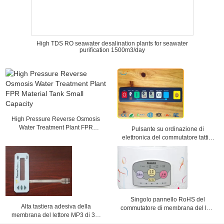
High TDS RO seawater desalination plants for seawater
purification 1500m3/day
High Pressure Reverse Osmosis
Water Treatment Plant FPR
Pulsante su ordinazione di
Material Tank Small Capacity
elettronica del commutatore tattile
di superficie della cupola di Matt
Singolo pannello RoHS del
Alta tastiera adesiva della
commutatore di membrana del lato
membrana del lettore MP3 di 3M
FPC Backit e segnare dello SGS
del commutatore di membrana di