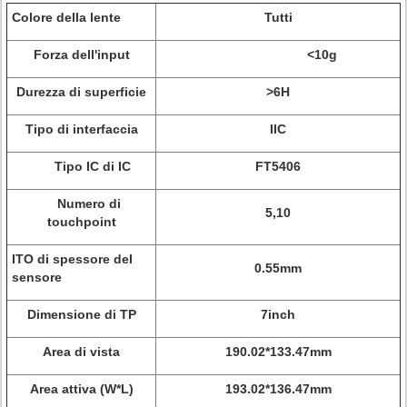
Colore della lente
Tutti
Forza dell'input
<10g
Durezza di superficie
>6H
Tipo di interfaccia
IIC
Tipo IC di IC
FT5406
Numero di
5,10
touchpoint
ITO di spessore del
0.55mm
sensore
Dimensione di TP
7inch
Area di vista
190.02*133.47mm
Area attiva (W*L)
193.02*136.47mm