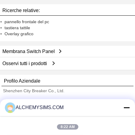
con l'adesivo di 3M
trasmissione
Ricerche relative:
pannello frontale del pc
tastiera tattile
Overlay grafico
Membrana Switch Panel
Osservi tutti i prodotti
Profilo Aziendale
Shenzhen City Breaker Co., Ltd.
Fornitori Verified
ALCHEMYSIMS.COM
Trust Seal
Verified Suplier
8:22 AM
Casa