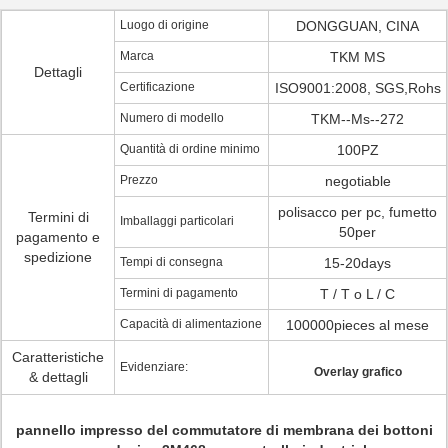
Luogo di origine
DONGGUAN, CINA
Marca
TKM MS
Dettagli
Certificazione
ISO9001:2008, SGS,Rohs
Numero di modello
TKM--Ms--272
Quantità di ordine minimo
100PZ
Prezzo
negotiable
polisacco per pc, fumetto
Termini di
Imballaggi particolari
50per
pagamento e
spedizione
Tempi di consegna
15-20days
Termini di pagamento
T / T o L / C
Capacità di alimentazione
100000pieces al mese
Caratteristiche
Evidenziare:
Overlay grafico
& dettagli
pannello impresso del commutatore di membrana dei bottoni