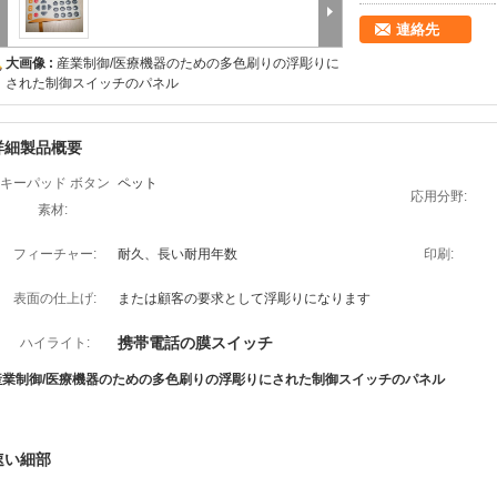
連絡先
大画像 :
産業制御/医療機器のための多色刷りの浮彫りに
された制御スイッチのパネル
詳細製品概要
キーパッド ボタン
ペット
応用分野:
素材:
フィーチャー:
耐久、長い耐用年数
印刷:
表面の仕上げ:
または顧客の要求として浮彫りになります
携帯電話の膜スイッチ
ハイライト:
産業制御/医療機器のための多色刷りの浮彫りにされた制御スイッチのパネル
速い細部