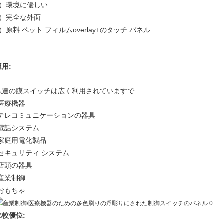
5）環境に優しい
6）完全な外面
6）原料:ペット フィルムoverlay+のタッチ パネル
適用:
私達の膜スイッチは広く利用されていますで:
•医療機器
•テレコミュニケーションの器具
•電話システム
•家庭用電化製品
•セキュリティ システム
•店頭の器具
•産業制御
•おもちゃ
比較優位: