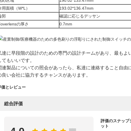
眺め区域
190.02*133.47mm
作用面積（W*L）
193.02*136.47mm
輪郭
確認に応じるデッサン
Coverlensの厚さ
0.7mm
私達に早段階の設計のための
専門の
設計チームがあり、最もよ
してもいいです。
関連製品についての照会があったら、私達に連絡すること自由
の良い会社に協力するチャンスがあります。
評価とレビュー
総合評価
評価のスナップ
ット