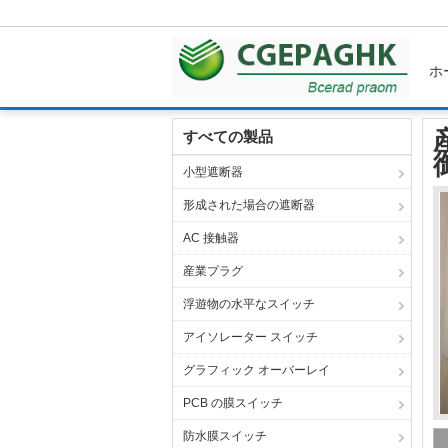
ホ
ホーム
製品
膜スイッチ パネル
産業制御
すべての製品
小型遮断器
形成された場合の遮断器
AC 接触器
産業プラグ
浮遊物の水平なスイッチ
アイソレーター スイッチ
グラフィック オーバーレイ
PCB の膜スイッチ
防水膜スイッチ