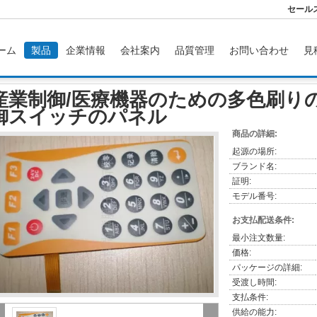
セール
ーム
製品
企業情報
会社案内
品質管理
お問い合わせ
見
/医療機器のための多色刷りの浮彫りにされた制御スイッチのパネル
産業制御/医療機器のための多色刷り
御スイッチのパネル
商品の詳細:
起源の場所:
ブランド名:
証明:
モデル番号:
お支払配送条件:
最小注文数量:
価格:
パッケージの詳細:
受渡し時間:
支払条件:
供給の能力: