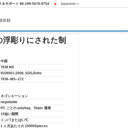
ス＆サポート
86-199-5678-9754
Japanese
積依頼
の浮彫りにされた制
中国
TKM MS
ISO9001:2008, SGS,Rohs
TKM--MS--272
ネゴシエーション
negotiable
PC ごとの polybag、50per 漫画
15短い期間
トン/ TまたはL /℃
1 ヶ月あたりの 100000pieces