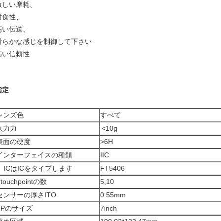
激しい摩耗、
耐食性、
高い伝送、
滑らかな感じを制御して下さい
高い信頼性
指定
レンズ色
すべて
入力力
<10g
表面の硬度
>6H
インターフェイスの種類
IIC
ICはICをタイプします
FT5406
touchpointの数
5,10
センサーの厚さITO
0.55mm
TPのサイズ
7inch