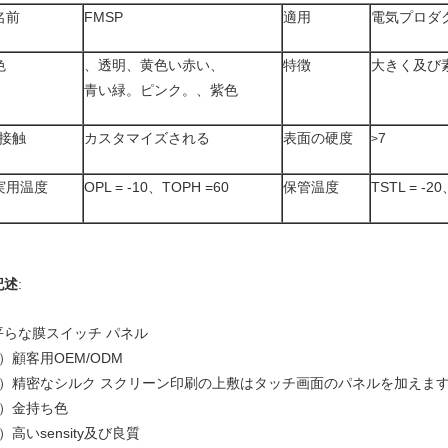
名前
FMSP
適用
電気プロダ
色
、透明、黄色い赤い、
特徴
大きく及び
青い緑。ピンク。、紫色
接触
カスタマイズされる
表面の硬度
7
>
実用温度
OPL = -10、TOPH =60
保管温度
TSTL = -2
記述
:
平らな膜スイッチ パネル
1）顧客用OEM/ODM
2）精密なシルク スクリーン印刷の上敷はタッチ画面のパネルを加えま
3）金持ち色
）高いsensity及び良質