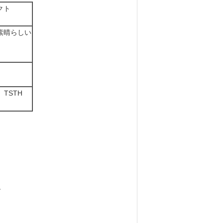
クト
素晴らしい
0、TSTH
す