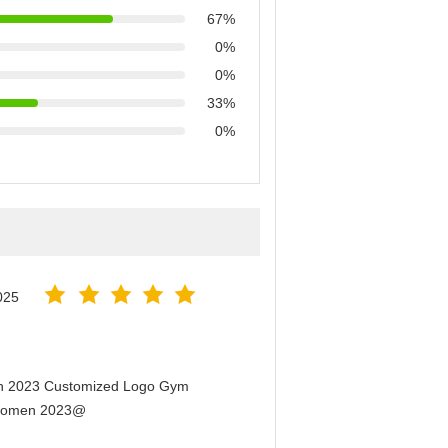
67%
0%
0%
33%
0%
025
men 2023 Customized Logo Gym
r Women 2023@