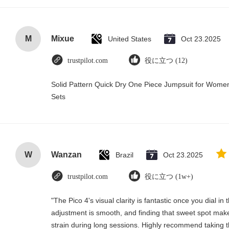
M
Mixue
United States
Oct 23.2025
trustpilot.com
役に立つ (12)
Solid Pattern Quick Dry One Piece Jumpsuit for Wo
Sets
W
Wanzan
Brazil
Oct 23.2025
trustpilot.com
役に立つ (1w+)
"The Pico 4's visual clarity is fantastic once you dial i
adjustment is smooth, and finding that sweet spot make
strain during long sessions. Highly recommend taking th