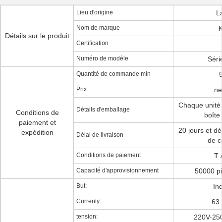
Lieu d'origine
L
Nom de marque
Détails sur le produit
Certification
Numéro de modèle
Séri
Quantité de commande min
Prix
ne
Chaque unité
Détails d'emballage
Conditions de
boîte 
paiement et
20 jours et d
expédition
Délai de livraison
de 
Conditions de paiement
T 
Capacité d'approvisionnement
50000 pi
But:
Ind
Currenty:
63
tension:
220V-25