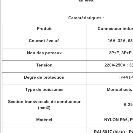
années.
Caractéristiques :
Produit
Connecteur indust
Courant évalué
16A, 32A, 6
Non des poteaux
2P+E, 3P+E
Tension
220V-250V ; 3
Degré de protection
IP44 I
Type de puissance
Monophasé, 
Section transversale de conducteur
6-25
(mm2)
Matériel
NYLON PA6, P
RAL5017 (bleu) ; R