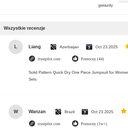
gwiazdy
Wszystkie recenzje
L
Liang
Azerbaijan
Oct 23.2025
trustpilot.com
Pomocny (44)
Solid Pattern Quick Dry One Piece Jumpsuit for Wo
Sets
W
Wanzan
Brazil
Oct 23.2025
trustpilot.com
Pomocny (1w+)