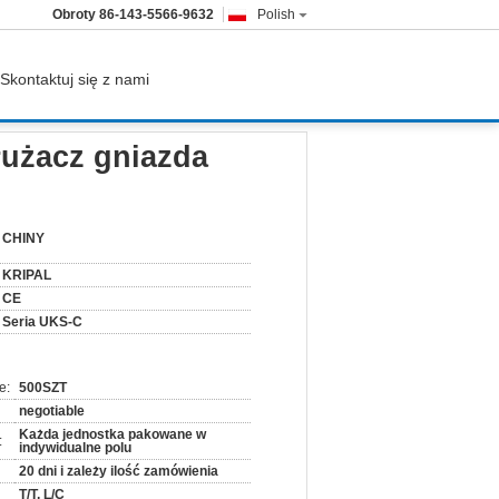
Obroty
86-143-5566-9632
Polish
Skontaktuj się z nami
użacz gniazda
CHINY
KRIPAL
CE
Seria UKS-C
e:
500SZT
negotiable
Każda jednostka pakowane w
:
indywidualne polu
20 dni i zależy ilość zamówienia
T/T, L/C