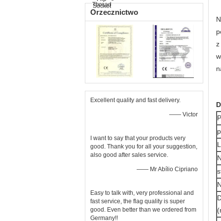
Orzecznictwo
N
p
z
w
n
Excellent quality and fast delivery.
D
—— Victor
P
p
I want to say that your products very
L
good. Thank you for all your suggestion,
also good after sales service.
N
—— Mr Abílio Cipriano
s
Easy to talk with, very professional and
D
fast service, the flag quality is super
good. Even better than we ordered from
Germany!!