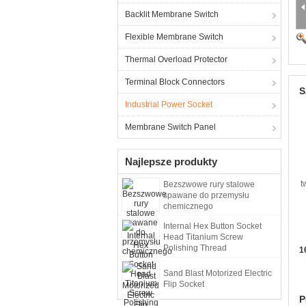
Backlit Membrane Switch
Flexible Membrane Switch
Thermal Overload Protector
Terminal Block Connectors
S
Industrial Power Socket
Membrane Switch Panel
Najlepsze produkty
t
Bezszwowe rury stalowe
spawane do przemysłu
chemicznego
Internal Hex Button Socket
Head Titanium Screw
Polishing Thread
1
Sand Blast Motorized Electric
Flip Socket
P