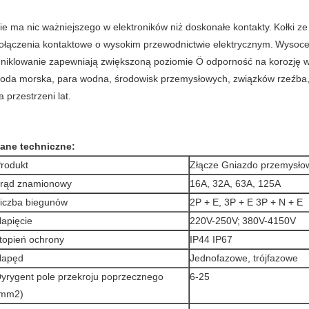
ie ma nic ważniejszego w elektroników niż doskonałe kontakty.
Kołki z
ołączenia kontaktowe o wysokim przewodnictwie elektrycznym.
Wysoce 
 niklowanie zapewniają zwiększoną poziomie Ö odporność na korozję w
oda morska, para wodna, środowisk przemysłowych, związków rzeźba, ro
a przestrzeni lat.
ane techniczne:
rodukt
Złącze Gniazdo przemysło
rąd znamionowy
16A, 32A, 63A, 125A
iczba biegunów
2P + E, 3P + E 3P + N + E
apięcie
220V-250V;
380V-4150V
topień ochrony
IP44 IP67
Napęd
Jednofazowe, trójfazowe
yrygent pole przekroju poprzecznego
6-25
(mm2)