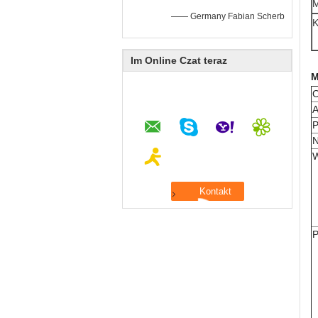
M
—— Germany Fabian Scherb
K
Im Online Czat teraz
M
O
A
P
N
W