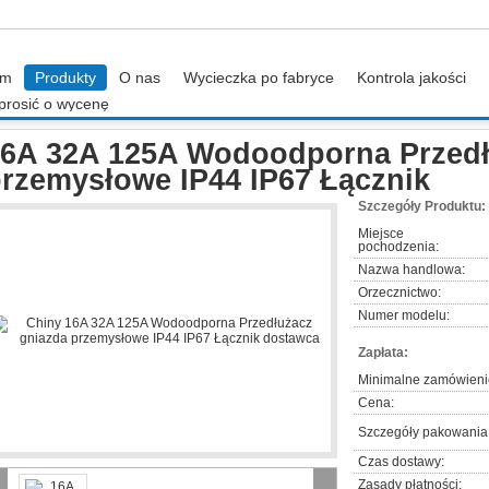
om
Produkty
O nas
Wycieczka po fabryce
Kontrola jakości
prosić o wycenę
A 32A 125A Wodoodporna Przedłużacz gniazda przemysłowe IP44 IP67 Łącznik
6A 32A 125A Wodoodporna Przedł
rzemysłowe IP44 IP67 Łącznik
Szczegóły Produktu:
Miejsce
pochodzenia:
Nazwa handlowa:
Orzecznictwo:
Numer modelu:
Zapłata:
Minimalne zamówieni
Cena:
Szczegóły pakowania
Czas dostawy:
Zasady płatności: