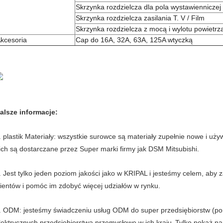
Skrzynka rozdzielcza dla pola wystawienniczej
Skrzynka rozdzielcza zasilania T. V / Film
Skrzynka rozdzielcza z mocą i wylotu powietrz
kcesoria
Cap do 16A, 32A, 63A, 125A wtyczką
alsze informacje:
. plastik Materiały: wszystkie surowce są materiały zupełnie nowe i uż
ich są dostarczane przez Super marki firmy jak DSM Mitsubishi.
. Jest tylko jeden poziom jakości jako w KRIPAL i jesteśmy celem, aby
lientów i pomóc im zdobyć więcej udziałów w rynku.
. ODM: jesteśmy świadczeniu usług ODM do super przedsiębiorstw (pona
lektrycznych przedsiębiorstwa przemysłowe w ich kraju.
Tylko pokaż n