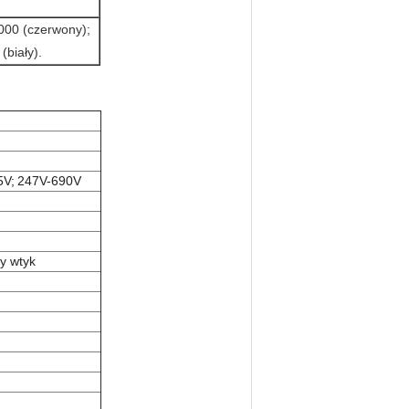
00 (czerwony);
biały).
5V;
247V-690V
y wtyk