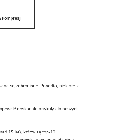
a kompresji
ywane są zabronione.
Ponadto, niektóre z
 zapewnić doskonałe artykuły dla naszych
d 15 lat), którzy są top-10
am swoje pomysły, a my przedstawimy