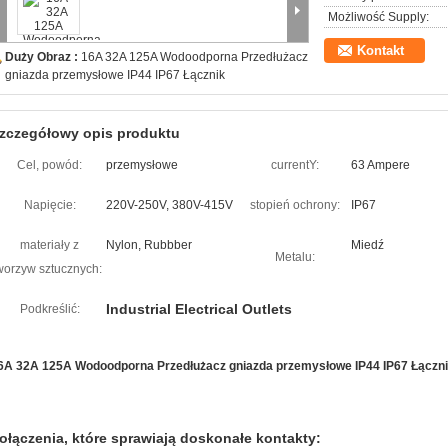
Możliwość Supply:
Kontakt
Duży Obraz :
16A 32A 125A Wodoodporna Przedłużacz
gniazda przemysłowe IP44 IP67 Łącznik
zczegółowy opis produktu
Cel, powód:
przemysłowe
currentY:
63 Ampere
Napięcie:
220V-250V, 380V-415V
stopień ochrony:
IP67
materiały z
Nylon, Rubbber
Miedź
Metalu:
worzyw sztucznych:
Industrial Electrical Outlets
Podkreślić:
6A 32A 125A Wodoodporna Przedłużacz gniazda przemysłowe IP44 IP67 Łączn
ołączenia, które sprawiają doskonałe kontakty: