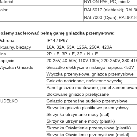
ateriał
NYLON PA6, PC, miedź
olor
RAL5017 (niebieski);
RAL30
RAL7000 (Cyan);
RAL9018 (
ożemy zaoferować pełną gamę gniazdka przemysłowe:
chrona
IP44 / IP67
ktualny, bieżący
16A, 32A, 63A, 125A, 250A, 420A
ins
2P + E, 3P + E, 3P + N + E
apięcie
20-25V;
40-50V;
110V-130V;
220-250V;
380-41
tyczka i Gniazdo
Gniazdko elektryczne niskiego napięcia <50V
Wtyczka przemysłowe, gniazda przemysłowe
Gniazdo naścienne, naścienne wtyczkę
Panel gniazdo montowane, panel zamontowan
Blokowane gniazdo przełączane
PUDEŁKO
Gniazdo przenośne pudełko przemysłowe
Skrzynka gniazdo plastikowe przemysłowy
Skrzynka utrzymanie mocy (stal)
Skrzynka utrzymanie mocy (plastik)
Skrzynka Oświetlenie przemysłowe (plastik)
Skrzynka Oświetlenie przemysłowe (metal)