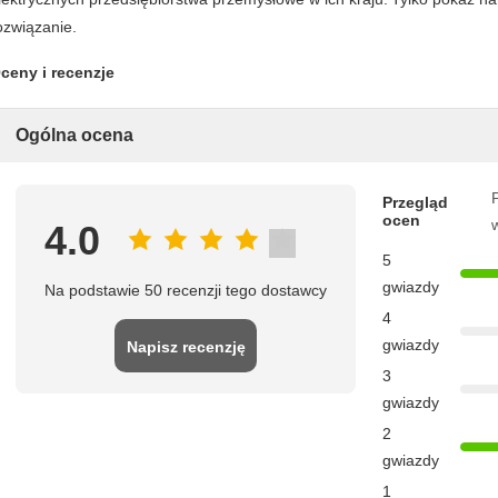
ozwiązanie.
ceny i recenzje
Ogólna ocena
P
Przegląd
ocen
4.0
5
gwiazdy
Na podstawie 50 recenzji tego dostawcy
4
gwiazdy
Napisz recenzję
3
gwiazdy
2
gwiazdy
1