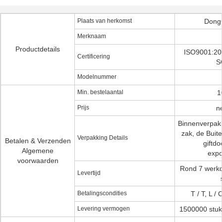
Plaats van herkomst
Dong
Merknaam
Productdetails
ISO9001:20
Certificering
S
Modelnummer
Min. bestelaantal
1
Prijs
n
Binnenverpakk
zak, de Buit
Verpakking Details
Betalen & Verzenden
giftdo
Algemene
expo
voorwaarden
Rond 7 werk
Levertijd
Betalingscondities
T / T, L /
Levering vermogen
1500000 stuk