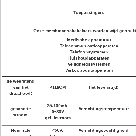
Toepassingen:
Onze membraanschakelaars worden wijd gebruikt
Medische apparatuur
Telecommunicatieapparaten
Telefoonsystemen
Huishoudapparaten
Veiligheidssystemen
Verkooppuntapparaten
de weerstand
van het
<1Ω/CM
Het levenstijd:
draadlood:
25-100mA,
geschatte
Verrichtingstemperatuur
0~30V
stroom:
:
gelijkstroom
Nominale
<50V,
Verrichtingsvochtigheid