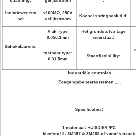
spanning:
gelijkstroom
:
Isolatieweersta
<100MΩ, 250V
Koepel springback tijd:
nd:
gelijkstroom
Vlak Type
Het grondstofvoltage
0.050.3mm
weerstaat:
Schakelaarreis:
tastbaar type:
Staartflexiblility:
0.31.5mm
Industriële controles
Toegangsbeheersystemen .....
Specificaties:
1 materiaal: HUISDIER /PC
kleefstof 2: 3M467 & 3M468 of vanaf verzoek