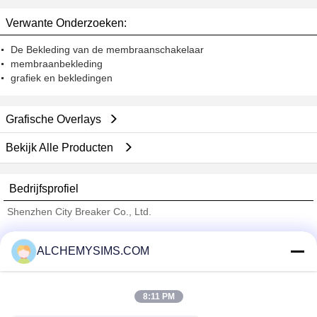
Interactieve Aanrakingsvertoning
Medische apparatuur
Verwante Onderzoeken:
De Bekleding van de membraanschakelaar
membraanbekleding
grafiek en bekledingen
Grafische Overlays
Bekijk Alle Producten
Bedrijfsprofiel
Shenzhen City Breaker Co., Ltd.
Verified Leveranciers
ALCHEMYSIMS.COM
Trust Seal
Verified Suplier
8:11 PM
Thuis