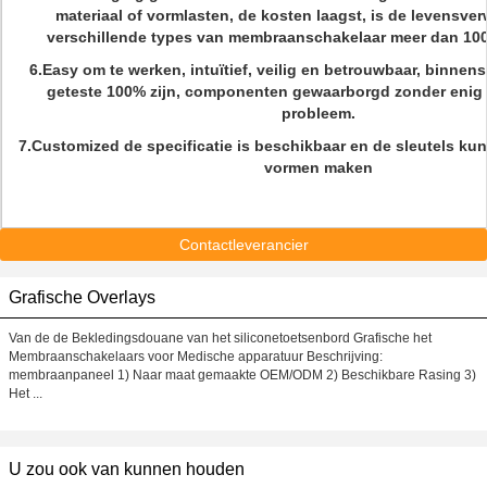
materiaal of vormlasten, de kosten laagst, is de levensve
verschillende types van membraanschakelaar meer dan 100m
6.Easy om te werken, intuïtief, veilig en betrouwbaar, binnen
geteste 100% zijn, componenten gewaarborgd zonder enig 
probleem.
7.Customized de specificatie is beschikbaar en de sleutels ku
vormen maken
Contactleverancier
Grafische Overlays
Van de de Bekledingsdouane van het siliconetoetsenbord Grafische het
Membraanschakelaars voor Medische apparatuur Beschrijving:
membraanpaneel 1) Naar maat gemaakte OEM/ODM 2) Beschikbare Rasing 3)
Het ...
U zou ook van kunnen houden