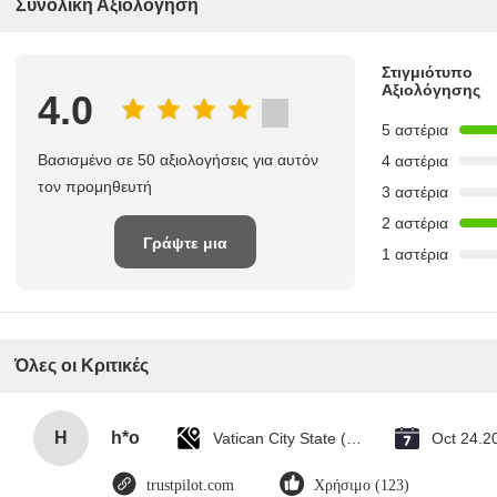
Συνολική Αξιολόγηση
Στιγμιότυπο
Αξιολόγησης
4.0
5 αστέρια
Βασισμένο σε 50 αξιολογήσεις για αυτόν
4 αστέρια
τον προμηθευτή
3 αστέρια
2 αστέρια
Γράψτε μια
1 αστέρια
κριτική
Όλες οι Κριτικές
H
h*o
Vatican City State (Holy See)
Oct 24.2
trustpilot.com
Χρήσιμο (123)