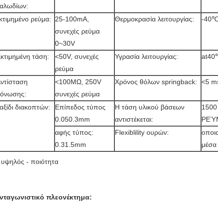
αλωδίων:
κτιμημένο ρεύμα:
25-100mA,
Θερμοκρασία λειτουργίας:
-40
συνεχές ρεύμα
0~30V
κτιμημένη τάση:
<50V, συνεχές
Υγρασία λειτουργίας:
at40
ρεύμα
ντίσταση
<100MΩ, 250V
Χρόνος θόλων springback:
<5 m
όνωσης:
συνεχές ρεύμα
αξίδι διακοπτών:
Επίπεδος τύπος
Η τάση υλικού βάσεων
1500
0.050.3mm
αντιστέκεται:
ΡΕΎ
αφής τύπος:
Flexiblility ουρών:
οποι
0.31.5mm
μέσα
 υψηλός - ποιότητα
νταγωνιστικό πλεονέκτημα: