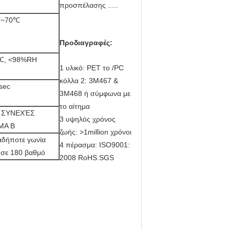
προσπέλασης .....
℃~70℃
Προδιαγραφές:
℃, <98%RH
1 υλικό: PET το /PC
κόλλα 2: 3M467 &
sec
3M468 ή σύμφωνα με
το αίτημα
 ΣΥΝΕΧΈΣ
3 υψηλός χρόνος
ΜΑ Β
ζωής: >1million χρόνοι
αδήποτε γωνία
4 πέρασμα: ISO9001:
 σε 180 βαθμό
2008 RoHS.SGS