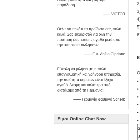
2
παράδοση.
3
—— VICTOR
4
5
Θέλω να πω ότι τα προϊόντα σας πολύ
καλά. Σας ευχαριστώ για όλη την
6
πρότασή σας, επίσης αγαθό μετά από
την υπηρεσία πωλήσεων.
—— Ο κ. Abílio Cipriano
Ε
Εύκολη να μιλήσει με, η πολύ
Ο
επαγγελματική και γρήγορη υπηρεσία,
την ποιότητα σημαιών είναι έξοχο
αγαθό. Ακόμη και καλύτερα από
διατάξαμε από τη Γερμανία!!
—— Γερμανία φαβιανό Scherb
Είμαι Online Chat Now
α
μ