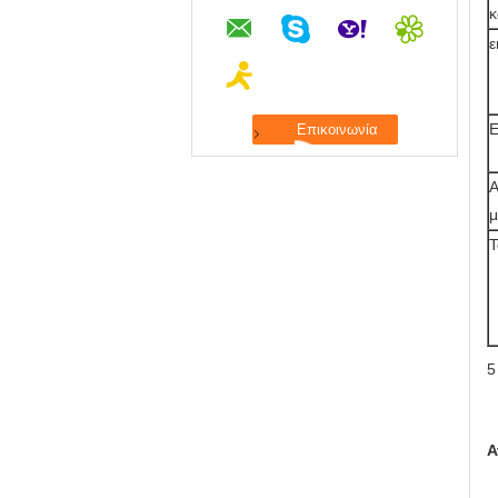
κ
ε
Ε
Α
μ
Τ
5
Α