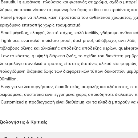
.Beautiful η εμφάνιση, πλούσιος και φωτεινός σε χρώμα, σχέδιο μπορεί
λήρως να απεικονίσουν το μεμονωμένο ύφος το ίδιο του προϊόντος και 
.Panel μπορεί να πλύνει, καλή προστασία του ανθεκτικού χρώματος, χ
εριεχόμενο επιτροπής χωρίς τραυματισμό.
.Small μέγεθος, ελαφρύ, λεπτό πάχος, καλό tactility, γδάρσιμο ανθεκτι
.Tightness είναι καλό, moisture-proof, dust-proof, αδιάβροχο, αντι-λάδι
πιβλαβούς όξινης και αλκαλικής απόδειξης απόδειξης αερίων, quakeproo
.Low το κόστος, η υψηλή διάρκεια ζωής, το σχέδιο του διακόπτη μεμβ
ληκτρολόγιο συνολικά ο τρόπος, είτε στις δαπάνες υλικού είτε φορμών,
πολογιζόμενη διάρκεια ζωής των διαφορετικών τύπων διακοπτών μεμβρ
00million.
.Easy για να λειτουργήσουν, διαισθητικός, ασφαλής και αξιόπιστος, στ
οκιμασμένα, συστατικά είναι εγγυημένα χωρίς οποιοδήποτε διαλείπον 
.Customized η προδιαγραφή είναι διαθέσιμη και τα κλειδιά μπορούν να 
ξιολογήσεις & Κριτικές