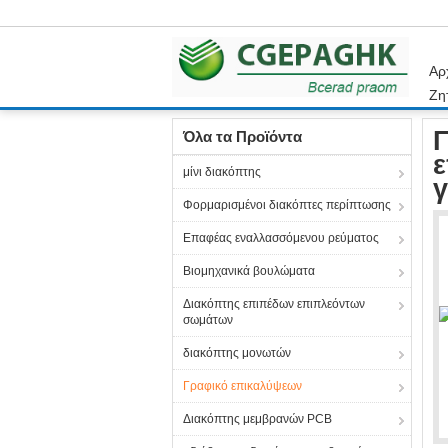
Αρ
Ζη
Αρχική Σελίδα
Προϊόντα
Γραφικό επικαλύψε
Γ
Όλα τα Προϊόντα
ε
μίνι διακόπτης
γ
Φορμαρισμένοι διακόπτες περίπτωσης
Επαφέας εναλλασσόμενου ρεύματος
Βιομηχανικά βουλώματα
Διακόπτης επιπέδων επιπλεόντων
σωμάτων
διακόπτης μονωτών
Γραφικό επικαλύψεων
Διακόπτης μεμβρανών PCB