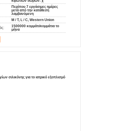
κιβωτίων δώρων: χ
Περίπου 7 εργάσιμες ημέρες
μετά από την κατάθεση
λαμβανόμενη
Μ / Τ, L / C, Western Union
1500000 κομμάτι/κομμάτια το
άς:
μήνα
ων σιλικόνης για το ιατρικό εξοπλισμό