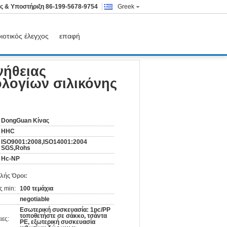
ς & Υποστήριξη
86-199-5678-9754
Greek
ιοτικός έλεγχος
επαφή
γίων σιλικόνης για το ιατρικό εξοπλισμό
νήθειας
λογίων σιλικόνης
DongGuan Κίνας
HHC
ISO9001:2008,ISO14001:2004
SGS,Rohs
Hc-NP
λής Όροι:
ς min:
100 τεμάχια
negotiable
Εσωτερική συσκευασία: 1pc/PP
τοποθετήστε σε σάκκο, τσάντα
ιες:
PE, εξωτερική συσκευασία