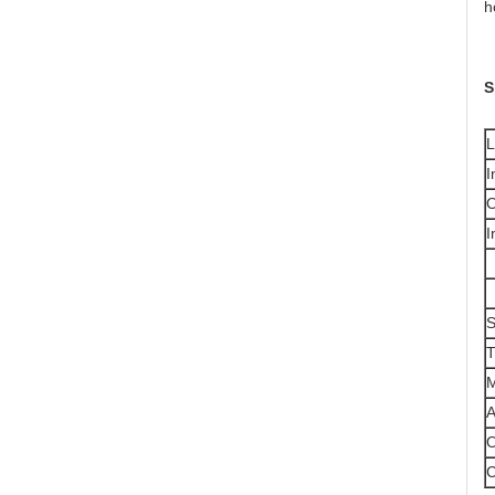
h
S
L
I
O
I
S
T
M
A
O
C