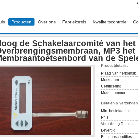
uis
Producten
Over ons
Fabrieksreis
Kwaliteitscontrole
Co
Hoog de Schakelaarcomité van het Overbrengingsmembraan, MP3 het Membraan
oog de Schakelaarcomité van het
Overbrengingsmembraan, MP3 het
embraantoetsenbord van de Spel
Productdetails:
Plaats van herkomst:
Merknaam:
Certificering:
Modelnummer:
Betalen & Verzende
Min. bestelaantal:
Prijs:
Verpakking Details:
Levertijd:
Betalingscondities: