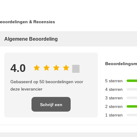
eoordelingen & Recensies
Algemene Beoordeling
Beoordelings
4.0
5 sterren
Gebaseerd op 50 beoordelingen voor
deze leverancier
4 sterren
3 sterren
Schrijf een
2 sterren
1 sterren
recensie