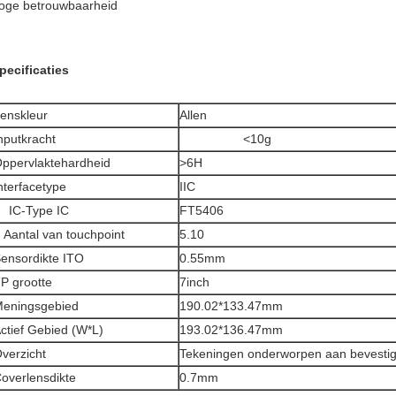
oge betrouwbaarheid
pecificaties
enskleur
Allen
nputkracht
<10g
ppervlaktehardheid
>6H
nterfacetype
IIC
IC-Type IC
FT5406
Aantal van touchpoint
5.10
ensordikte ITO
0.55mm
P grootte
7inch
eningsgebied
190.02*133.47mm
ctief Gebied (W*L)
193.02*136.47mm
verzicht
Tekeningen onderworpen aan bevestig
overlensdikte
0.7mm