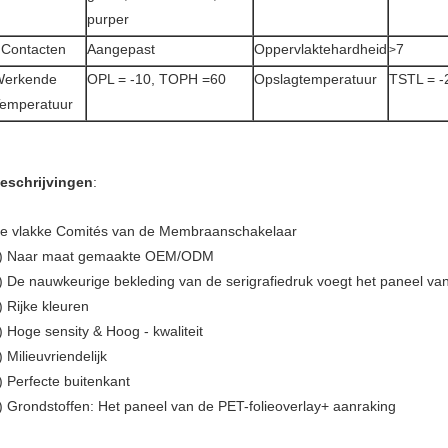
purper
Contacten
Aangepast
Oppervlaktehardheid
7
>
Werkende
OPL = -10, TOPH =60
Opslagtemperatuur
TSTL = -
emperatuur
eschrijvingen
:
e vlakke Comités van de Membraanschakelaar
) Naar maat gemaakte OEM/ODM
) De nauwkeurige bekleding van de serigrafiedruk voegt het paneel va
) Rijke kleuren
) Hoge sensity & Hoog - kwaliteit
) Milieuvriendelijk
) Perfecte buitenkant
) Grondstoffen: Het paneel van de PET-folieoverlay+ aanraking