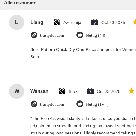
Alle recensies
L
Liang
Azerbaijan
Oct 23.2025
trustpilot.com
Nuttig (44)
Solid Pattern Quick Dry One Piece Jumpsuit for Wo
Sets
W
Wanzan
Brazil
Oct 23.2025
trustpilot.com
Nuttig (1w+)
"The Pico 4's visual clarity is fantastic once you dial i
adjustment is smooth, and finding that sweet spot make
strain during long sessions. Highly recommend taking th