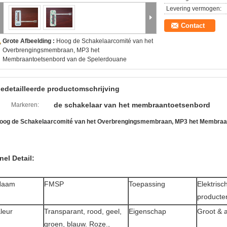
Levering vermogen:
Contact
Grote Afbeelding :
Hoog de Schakelaarcomité van het
Overbrengingsmembraan, MP3 het
Membraantoetsenbord van de Spelerdouane
edetailleerde productomschrijving
de schakelaar van het membraantoetsenbord
Markeren:
oog de Schakelaarcomité van het Overbrengingsmembraan, MP3 het Membraa
nel Detail:
Naam
FMSP
Toepassing
Elektrisc
producte
leur
Transparant, rood, geel,
Eigenschap
Groot & 
groen, blauw. Roze.,