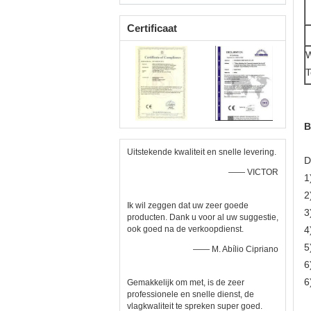
Certificaat
T
B
Uitstekende kwaliteit en snelle levering.
D
—— VICTOR
1
2
Ik wil zeggen dat uw zeer goede
3
producten. Dank u voor al uw suggestie,
ook goed na de verkoopdienst.
4
5
—— M. Abílio Cipriano
6
6
Gemakkelijk om met, is de zeer
professionele en snelle dienst, de
vlagkwaliteit te spreken super goed.