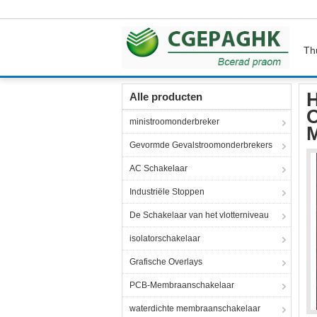
Th
Thuis
Producten
Membraan Switch Panel
H
Alle producten
ministroomonderbreker
M
Gevormde Gevalstroomonderbrekers
AC Schakelaar
Industriële Stoppen
De Schakelaar van het vlotterniveau
isolatorschakelaar
Grafische Overlays
PCB-Membraanschakelaar
waterdichte membraanschakelaar