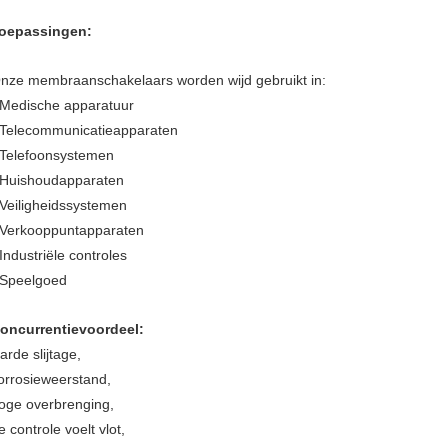
oepassingen:
nze membraanschakelaars worden wijd gebruikt in:
 Medische apparatuur
 Telecommunicatieapparaten
 Telefoonsystemen
 Huishoudapparaten
 Veiligheidssystemen
 Verkooppuntapparaten
 Industriële controles
 Speelgoed
oncurrentievoordeel:
arde slijtage,
orrosieweerstand,
oge overbrenging,
e controle voelt vlot,