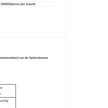
100000pieces per maand
ntoetsenbord van de Spelerdouane
he
n
aardig