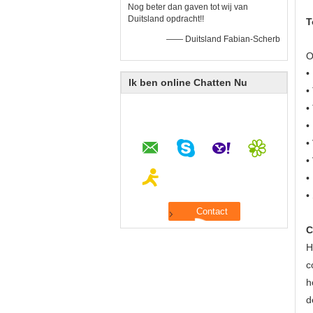
Nog beter dan gaven tot wij van
Duitsland opdracht!!
T
—— Duitsland Fabian-Scherb
O
•
Ik ben online Chatten Nu
•
•
•
•
•
•
•
C
H
c
h
d