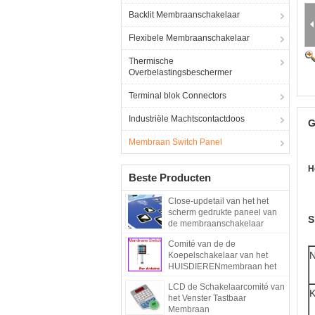
Backlit Membraanschakelaar
Flexibele Membraanschakelaar
Thermische
Overbelastingsbeschermer
Terminal blok Connectors
Industriële Machtscontactdoos
G
Membraan Switch Panel
H
Beste Producten
Close-updetail van het het
scherm gedrukte paneel van
S
de membraanschakelaar
Comité van de de
Koepelschakelaar van het
HUISDIERENmembraan het
Tastbare
LCD de Schakelaarcomité van
K
het Venster Tastbaar
Membraan