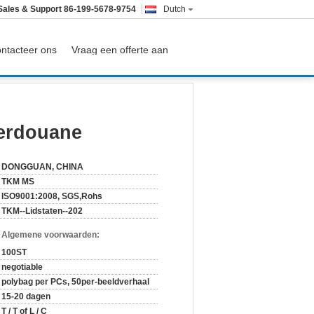
Sales & Support
86-199-5678-9754
Dutch
ntacteer ons
Vraag een offerte aan
toetsenbord van de Spelerdouane
erdouane
DONGGUAN, CHINA
TKM MS
ISO9001:2008, SGS,Rohs
TKM--Lidstaten--202
n Algemene voorwaarden:
100ST
negotiable
polybag per PCs, 50per-beeldverhaal
15-20 dagen
T / T of L / C