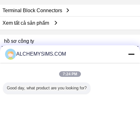
Terminal Block Connectors
Xem tất cả sản phẩm
hồ sơ công ty
Shenzhen City Breaker Co., Ltd.
ALCHEMYSIMS.COM
Nhà cung cấp xác nhận
Trust Seal
Verified Suplier
7:24 PM
Good day, what product are you looking for?
Nhà
Tất cả sản phẩm
Về chúng tôi
Liên hệ với chúng tôi