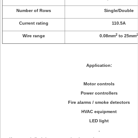
Number of Rows
Single/Double
Current rating
110.5A
2
Wire range
0.08mm
to 25mm
Application:
Motor controls
Power controllers
Fire alarms / smoke detectors
HVAC equipment
LED light
.