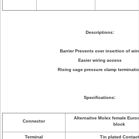
Descriptions:
Barrier Prevents over insertion of wir
Easier wiring access
Rising cage pressure clamp terminati
Specifications:
Alternaitve
Molex female Euros
Connector
block
Terminal
Tin plated Contac