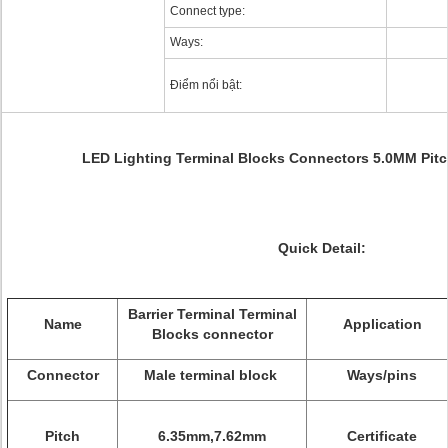
Connect type:
Ways:
Điểm nổi bật:
LED Lighting Terminal Blocks Connectors 5.0MM Pitc
Quick Detail:
Barrier Terminal Terminal
Name
Application
Blocks
connector
Connector
Male terminal block
Ways/pins
Pitch
6.35mm,7.62mm
Certificate