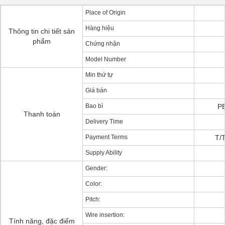
Place of Origin
Hàng hiệu
Thông tin chi tiết sản
phẩm
Chứng nhận
Model Number
Min thứ tự
Giá bán
Bao bì
PE
Thanh toán
Delivery Time
Payment Terms
T/T
Supply Ability
Gender:
Color:
Pitch:
Wire insertion:
Tính năng, đặc điểm